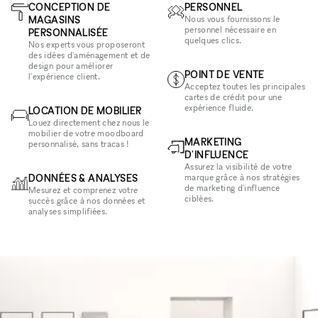
CONCEPTION DE
PERSONNEL
MAGASINS
Nous vous fournissons le
personnel nécessaire en
PERSONNALISÉE
quelques clics.
Nos experts vous proposeront
des idées d'aménagement et de
design pour améliorer
POINT DE VENTE
l'expérience client.
Acceptez toutes les principales
cartes de crédit pour une
expérience fluide.
LOCATION DE MOBILIER
Louez directement chez nous le
mobilier de votre moodboard
MARKETING
personnalisé, sans tracas !
D'INFLUENCE
Assurez la visibilité de votre
DONNÉES & ANALYSES
marque grâce à nos stratégies
de marketing d'influence
Mesurez et comprenez votre
ciblées.
succès grâce à nos données et
analyses simplifiées.