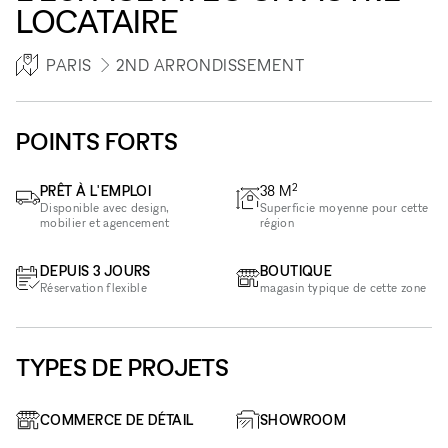
LOCATAIRE
PARIS
2ND ARRONDISSEMENT
POINTS FORTS
2
PRÊT À L'EMPLOI
38
M
Disponible avec design,
Superficie moyenne pour cette
mobilier et agencement
région
DEPUIS 3 JOURS
BOUTIQUE
Réservation flexible
magasin typique de cette zone
TYPES DE PROJETS
COMMERCE DE DÉTAIL
SHOWROOM