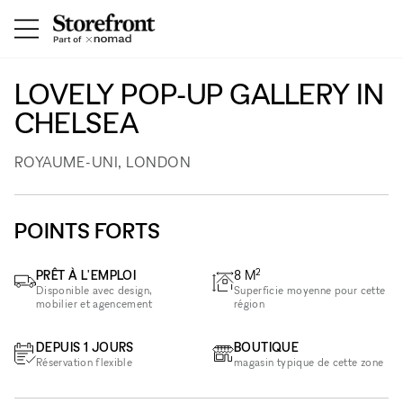
LOVELY POP-UP GALLERY IN
CHELSEA
ROYAUME-UNI, LONDON
POINTS FORTS
2
PRÊT À L'EMPLOI
8
M
Disponible avec design,
Superficie moyenne pour cette
mobilier et agencement
région
DEPUIS 1 JOURS
BOUTIQUE
Réservation flexible
magasin typique de cette zone