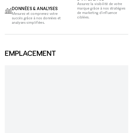
Assurez la visibilité de votre
DONNÉES & ANALYSES
marque grâce à nos stratégies
de marketing d'influence
Mesurez et comprenez votre
ciblées.
succès grâce à nos données et
analyses simplifiées.
EMPLACEMENT