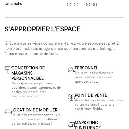
Dimanche
00:00
–
00:00
S'APPROPRIER L'ESPACE
Grâce à nos services complémentaires, votre espace est prêt à
l'emploi : mobilier, image de marque, personnel, marketing...
Nous nous occupons de tout.
CONCEPTION DE
PERSONNEL
MAGASINS
Nous vous fournissons le
personnel nécessaire en
PERSONNALISÉE
quelques clics.
Nos experts vous proposeront
des idées d'aménagement et de
design pour améliorer
POINT DE VENTE
l'expérience client.
Acceptez toutes les principales
cartes de crédit pour une
expérience fluide.
LOCATION DE MOBILIER
Louez directement chez nous le
mobilier de votre moodboard
MARKETING
personnalisé, sans tracas !
D'INFLUENCE