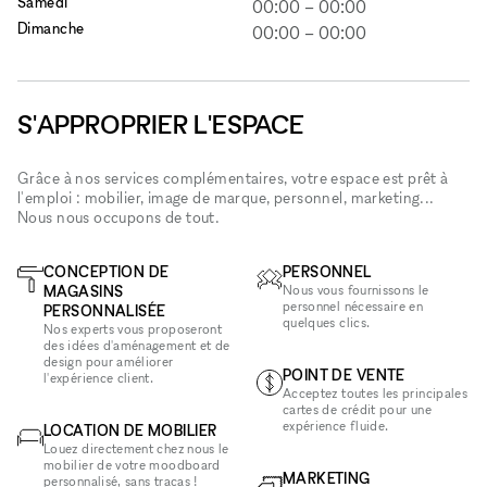
Samedi
00:00
–
00:00
Dimanche
00:00
–
00:00
S'APPROPRIER L'ESPACE
Grâce à nos services complémentaires, votre espace est prêt à
l'emploi : mobilier, image de marque, personnel, marketing...
Nous nous occupons de tout.
CONCEPTION DE
PERSONNEL
MAGASINS
Nous vous fournissons le
personnel nécessaire en
PERSONNALISÉE
quelques clics.
Nos experts vous proposeront
des idées d'aménagement et de
design pour améliorer
POINT DE VENTE
l'expérience client.
Acceptez toutes les principales
cartes de crédit pour une
expérience fluide.
LOCATION DE MOBILIER
Louez directement chez nous le
mobilier de votre moodboard
MARKETING
personnalisé, sans tracas !