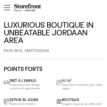
LUXURIOUS BOUTIQUE IN
UNBEATABLE JORDAAN
AREA
PAYS-BAS, AMSTERDAM
POINTS FORTS
2
PRÊT À L'EMPLOI
60
M
Disponible avec design,
Superficie moyenne pour cette
mobilier et agencement
région
DEPUIS 30 JOURS
BOUTIQUE
Réservation flexible
magasin typique de cette zone