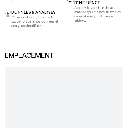
D'INFLUENCE
Assurez la visibilité de votre
DONNÉES & ANALYSES
marque grâce à nos stratégies
de marketing d'influence
Mesurez et comprenez votre
ciblées.
succès grâce à nos données et
analyses simplifiées.
EMPLACEMENT