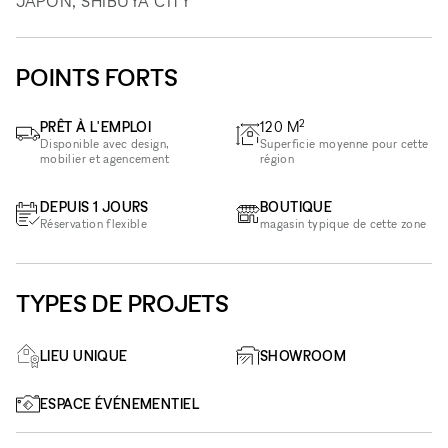
JAPON, SHIBUYA CITY
POINTS FORTS
2
PRÊT À L'EMPLOI
120
M
Disponible avec design,
Superficie moyenne pour cette
mobilier et agencement
région
DEPUIS 1 JOURS
BOUTIQUE
Réservation flexible
magasin typique de cette zone
TYPES DE PROJETS
LIEU UNIQUE
SHOWROOM
ESPACE ÉVÉNEMENTIEL