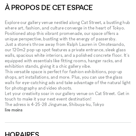
À PROPOS DE CET ESPACE
Explore our gallery venue nestled along Cat Street, a bustling hub
where art, fashion, and culture converge in the heart of Tokyo.
Positioned atop this vibrant promenade, our space offers a
unique perspective, bustling with the energy of passersby.
Just a stone's throw away from Ralph Lauren in Omotesando,
our 120m2 pop-up spot features a private entrance, sleek glass
walls, spacious white interiors, and a polished concrete floor. It's
equipped with essentials like fitting rooms, hanger racks, and
exhibition stands, giving it a chic gallery vibe.
This versatile space is perfect for fashion exhibitions, pop-up
shops, art installations, and more. Plus, you can use the glass
walls for eye-catching ads and take advantage of the natural light
for photography and video shoots.
Let your creativity soar in our gallery venue on Cat Street. Get in
touch to make it your next event destination!
The adress is 4-25-28 Jingumae, Shibuya-ku, Tokyo
lire moins
HORAIRES