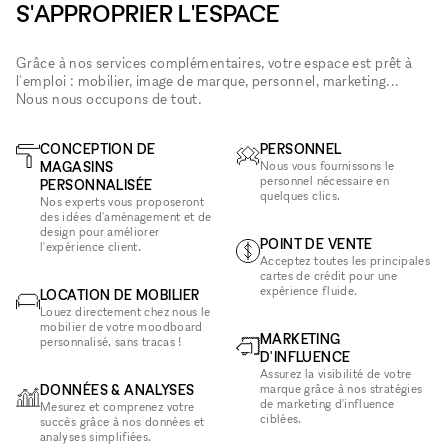
S'APPROPRIER L'ESPACE
Grâce à nos services complémentaires, votre espace est prêt à
l'emploi : mobilier, image de marque, personnel, marketing...
Nous nous occupons de tout.
CONCEPTION DE
PERSONNEL
MAGASINS
Nous vous fournissons le
personnel nécessaire en
PERSONNALISÉE
quelques clics.
Nos experts vous proposeront
des idées d'aménagement et de
design pour améliorer
POINT DE VENTE
l'expérience client.
Acceptez toutes les principales
cartes de crédit pour une
expérience fluide.
LOCATION DE MOBILIER
Louez directement chez nous le
mobilier de votre moodboard
MARKETING
personnalisé, sans tracas !
D'INFLUENCE
Assurez la visibilité de votre
DONNÉES & ANALYSES
marque grâce à nos stratégies
de marketing d'influence
Mesurez et comprenez votre
ciblées.
succès grâce à nos données et
analyses simplifiées.