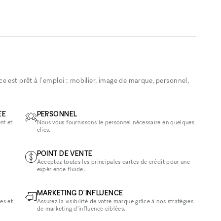
 est prêt à l'emploi : mobilier, image de marque, personnel,
ÉE
PERSONNEL
nt et
Nous vous fournissons le personnel nécessaire en quelques
clics.
POINT DE VENTE
Acceptez toutes les principales cartes de crédit pour une
expérience fluide.
MARKETING D'INFLUENCE
es et
Assurez la visibilité de votre marque grâce à nos stratégies
de marketing d'influence ciblées.