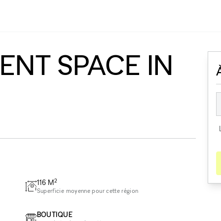
NT SPACE IN
2
116
M
Superficie moyenne pour cette région
BOUTIQUE