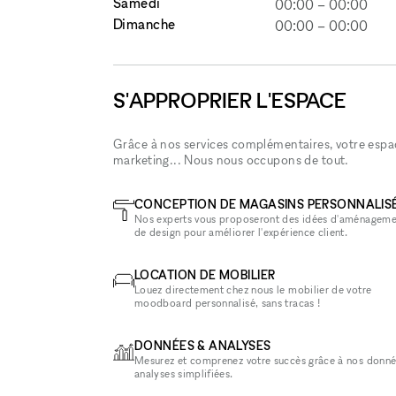
Samedi
00:00
–
00:00
Dimanche
00:00
–
00:00
S'APPROPRIER L'ESPACE
Grâce à nos services complémentaires, votre espace
marketing... Nous nous occupons de tout.
CONCEPTION DE MAGASINS PERSONNALIS
Nos experts vous proposeront des idées d'aménageme
de design pour améliorer l'expérience client.
LOCATION DE MOBILIER
Louez directement chez nous le mobilier de votre
moodboard personnalisé, sans tracas !
DONNÉES & ANALYSES
Mesurez et comprenez votre succès grâce à nos donné
analyses simplifiées.