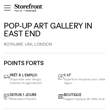
POP-UP ART GALLERY IN
EAST END
ROYAUME-UNI, LONDON
POINTS FORTS
2
PRÊT À L'EMPLOI
6
M
Disponible avec design,
Superficie moyenne pour cette
mobilier et agencement
région
DEPUIS 1 JOURS
BOUTIQUE
Réservation flexible
magasin typique de cette zone