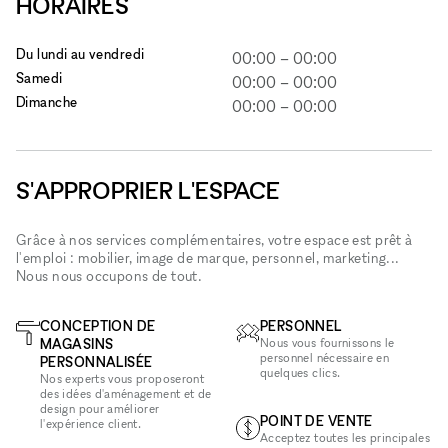
HORAIRES
Du lundi au vendredi
00:00
–
00:00
Samedi
00:00
–
00:00
Dimanche
00:00
–
00:00
S'APPROPRIER L'ESPACE
Grâce à nos services complémentaires, votre espace est prêt à
l'emploi : mobilier, image de marque, personnel, marketing...
Nous nous occupons de tout.
CONCEPTION DE
PERSONNEL
MAGASINS
Nous vous fournissons le
personnel nécessaire en
PERSONNALISÉE
quelques clics.
Nos experts vous proposeront
des idées d'aménagement et de
design pour améliorer
POINT DE VENTE
l'expérience client.
Acceptez toutes les principales