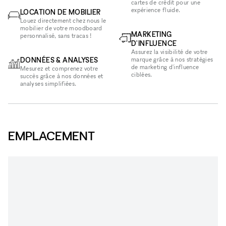
cartes de crédit pour une
expérience fluide.
LOCATION DE MOBILIER
Louez directement chez nous le
mobilier de votre moodboard
MARKETING
personnalisé, sans tracas !
D'INFLUENCE
Assurez la visibilité de votre
DONNÉES & ANALYSES
marque grâce à nos stratégies
de marketing d'influence
Mesurez et comprenez votre
ciblées.
succès grâce à nos données et
analyses simplifiées.
EMPLACEMENT