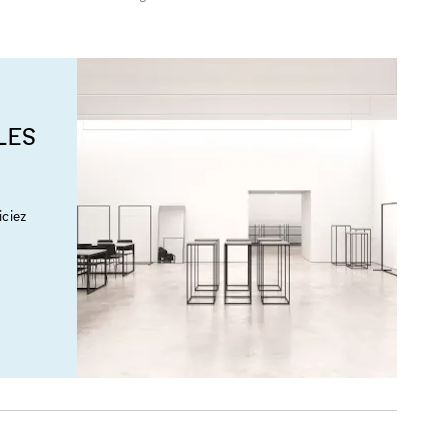
LES
ciez