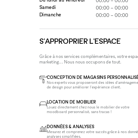
00:00
–
00:00
Samedi
00:00
–
00:00
Dimanche
00:00
–
00:00
S'APPROPRIER L'ESPACE
Grâce à nos services complémentaires, votre espace
marketing... Nous nous occupons de tout.
CONCEPTION DE MAGASINS PERSONNALIS
Nos experts vous proposeront des idées d'aménageme
de design pour améliorer l'expérience client.
LOCATION DE MOBILIER
Louez directement chez nous le mobilier de votre
moodboard personnalisé, sans tracas !
DONNÉES & ANALYSES
Mesurez et comprenez votre succès grâce à nos donné
analyses simplifiées.