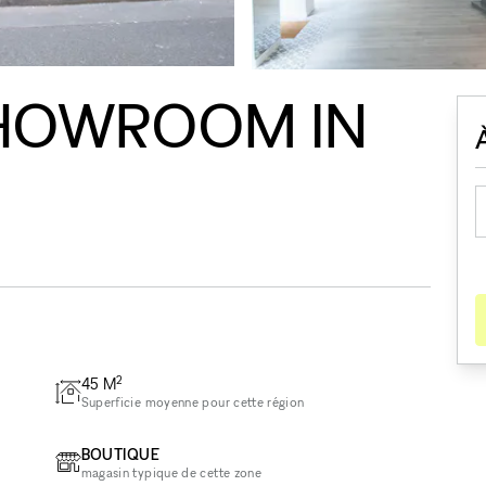
HOWROOM IN
2
45
M
Superficie moyenne pour cette région
BOUTIQUE
magasin typique de cette zone