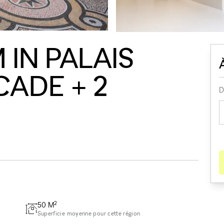
IN PALAIS
CADE + 2
D
2
50
M
Superficie moyenne pour cette région