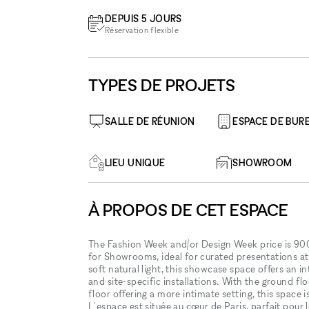
DEPUIS 5 JOURS
Réservation flexible
TYPES DE PROJETS
SALLE DE RÉUNION
ESPACE DE BUR
LIEU UNIQUE
SHOWROOM
À PROPOS DE CET ESPACE
The Fashion Week and/or Design Week price is 9000
for Showrooms, ideal for curated presentations at 
soft natural light, this showcase space offers an i
and site-specific installations. With the ground fl
floor offering a more intimate setting, this space 
L'espace est située au cœur de Paris, parfait pou