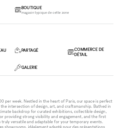
BOUTIQUE
magasin typique de cette zone
COMMERCE DE
EAU
PARTAGÉ
DÉTAIL
GALERIE
 per week. Nestled in the heart of Paris, our space is perfect
the intersection of design, art, and craftsmanship. Bathed in
ntimate backdrop for curated exhibitions, collectible design,
oor providing strong visibility and engagement, and the first
is truly versatile and adaptable for your temporary events.
r les showrooms, idéalement adapté pour des présentations