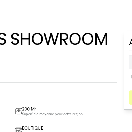
US SHOWROOM
2
200
M
Superficie moyenne pour cette région
BOUTIQUE