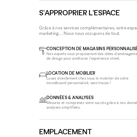
S'APPROPRIER L'ESPACE
Grâce à nos services complémentaires, votre espace
marketing... Nous nous occupons de tout.
CONCEPTION DE MAGASINS PERSONNALIS
Nos experts vous proposeront des idées d'aménageme
de design pour améliorer l'expérience client.
LOCATION DE MOBILIER
Louez directement chez nous le mobilier de votre
moodboard personnalisé, sans tracas !
DONNÉES & ANALYSES
Mesurez et comprenez votre succès grâce à nos donné
analyses simplifiées.
EMPLACEMENT