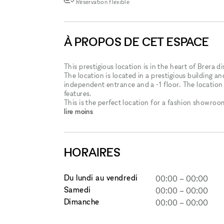
Réservation flexible
À PROPOS DE CET ESPACE
This prestigious location is in the heart of Brera d
The location is located in a prestigious building and
independent entrance and a -1 floor. The location 
features.
This is the perfect location for a fashion showroo
lire moins
HORAIRES
Du lundi au vendredi
00:00
–
00:00
Samedi
00:00
–
00:00
Dimanche
00:00
–
00:00