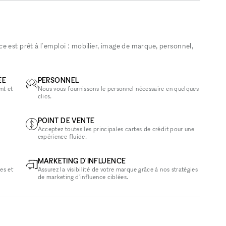
 est prêt à l'emploi : mobilier, image de marque, personnel,
ÉE
PERSONNEL
nt et
Nous vous fournissons le personnel nécessaire en quelques
clics.
POINT DE VENTE
Acceptez toutes les principales cartes de crédit pour une
expérience fluide.
MARKETING D'INFLUENCE
es et
Assurez la visibilité de votre marque grâce à nos stratégies
de marketing d'influence ciblées.