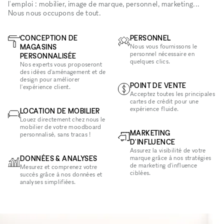
l'emploi : mobilier, image de marque, personnel, marketing...
Nous nous occupons de tout.
CONCEPTION DE
PERSONNEL
MAGASINS
Nous vous fournissons le
personnel nécessaire en
PERSONNALISÉE
quelques clics.
Nos experts vous proposeront
des idées d'aménagement et de
design pour améliorer
POINT DE VENTE
l'expérience client.
Acceptez toutes les principales
cartes de crédit pour une
expérience fluide.
LOCATION DE MOBILIER
Louez directement chez nous le
mobilier de votre moodboard
MARKETING
personnalisé, sans tracas !
D'INFLUENCE
Assurez la visibilité de votre
DONNÉES & ANALYSES
marque grâce à nos stratégies
de marketing d'influence
Mesurez et comprenez votre
ciblées.
succès grâce à nos données et
analyses simplifiées.