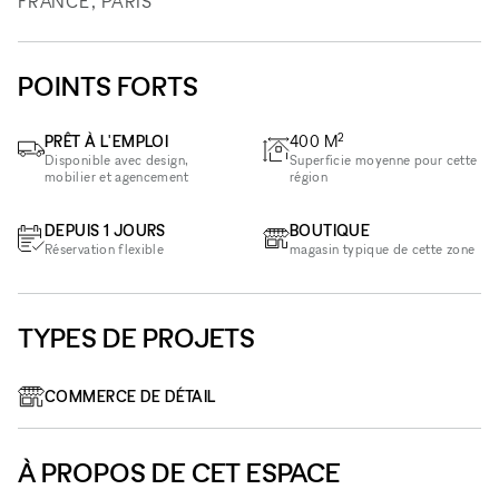
FRANCE, PARIS
POINTS FORTS
2
PRÊT À L'EMPLOI
400
M
Disponible avec design,
Superficie moyenne pour cette
mobilier et agencement
région
DEPUIS 1 JOURS
BOUTIQUE
Réservation flexible
magasin typique de cette zone
TYPES DE PROJETS
COMMERCE DE DÉTAIL
À PROPOS DE CET ESPACE