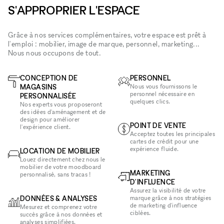
S'APPROPRIER L'ESPACE
Grâce à nos services complémentaires, votre espace est prêt à
l'emploi : mobilier, image de marque, personnel, marketing...
Nous nous occupons de tout.
CONCEPTION DE
PERSONNEL
MAGASINS
Nous vous fournissons le
personnel nécessaire en
PERSONNALISÉE
quelques clics.
Nos experts vous proposeront
des idées d'aménagement et de
design pour améliorer
POINT DE VENTE
l'expérience client.
Acceptez toutes les principales
cartes de crédit pour une
expérience fluide.
LOCATION DE MOBILIER
Louez directement chez nous le
mobilier de votre moodboard
MARKETING
personnalisé, sans tracas !
D'INFLUENCE
Assurez la visibilité de votre
DONNÉES & ANALYSES
marque grâce à nos stratégies
de marketing d'influence
Mesurez et comprenez votre
ciblées.
succès grâce à nos données et
analyses simplifiées.