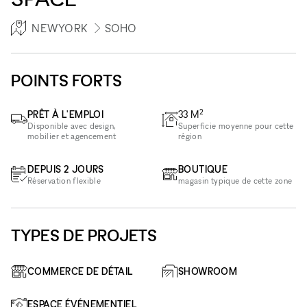
NEWYORK
SOHO
POINTS FORTS
2
PRÊT À L'EMPLOI
33
M
Disponible avec design,
Superficie moyenne pour cette
mobilier et agencement
région
DEPUIS 2 JOURS
BOUTIQUE
Réservation flexible
magasin typique de cette zone
TYPES DE PROJETS
COMMERCE DE DÉTAIL
SHOWROOM
ESPACE ÉVÉNEMENTIEL