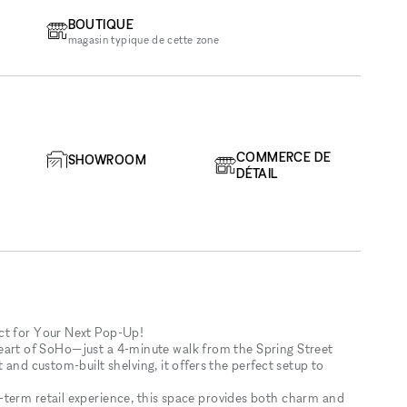
BOUTIQUE
magasin typique de cette zone
COMMERCE DE
SHOWROOM
DÉTAIL
ct for Your Next Pop-Up!
he heart of SoHo—just a 4-minute walk from the Spring Street
 and custom-built shelving, it offers the perfect setup to
-term retail experience, this space provides both charm and