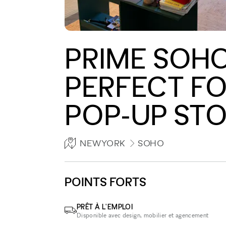
PRIME SOHO
PERFECT FO
POP-UP STO
NEWYORK
SOHO
POINTS FORTS
PRÊT À L'EMPLOI
Disponible avec design, mobilier et agencement