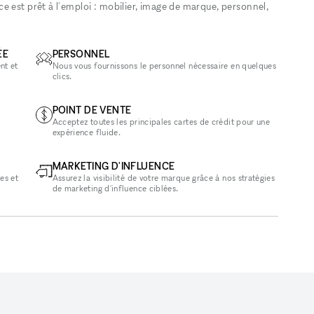
 est prêt à l'emploi : mobilier, image de marque, personnel,
ÉE
PERSONNEL
nt et
Nous vous fournissons le personnel nécessaire en quelques
clics.
POINT DE VENTE
Acceptez toutes les principales cartes de crédit pour une
expérience fluide.
MARKETING D'INFLUENCE
es et
Assurez la visibilité de votre marque grâce à nos stratégies
de marketing d'influence ciblées.