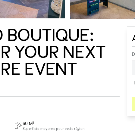
 BOUTIQUE:
R YOUR NEXT
D
RE EVENT
2
60
M
Superficie moyenne pour cette région