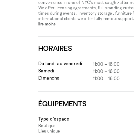
convenience in one of NYC’s most sought-after n
We offer licensing agreements, full branding cust
times during events , inventory storage , furniture
international clients we offer fully remote support
lire moins
HORAIRES
Du lundi au vendredi
11:00
–
16:00
Samedi
11:00
–
16:00
Dimanche
11:00
–
16:00
ÉQUIPEMENTS
Type d'espace
Boutique
Lieu unique