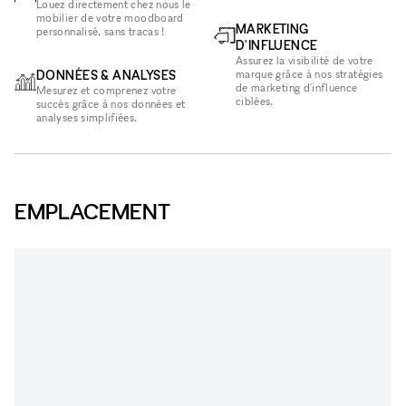
Louez directement chez nous le
mobilier de votre moodboard
MARKETING
personnalisé, sans tracas !
D'INFLUENCE
Assurez la visibilité de votre
DONNÉES & ANALYSES
marque grâce à nos stratégies
de marketing d'influence
Mesurez et comprenez votre
ciblées.
succès grâce à nos données et
analyses simplifiées.
EMPLACEMENT