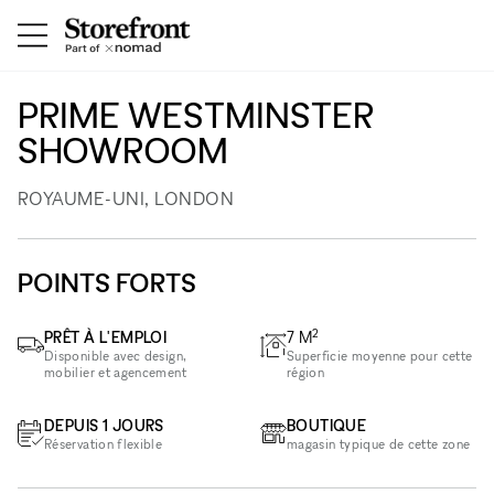
PRIME WESTMINSTER
SHOWROOM
ROYAUME-UNI, LONDON
POINTS FORTS
2
PRÊT À L'EMPLOI
7
M
Disponible avec design,
Superficie moyenne pour cette
mobilier et agencement
région
DEPUIS 1 JOURS
BOUTIQUE
Réservation flexible
magasin typique de cette zone