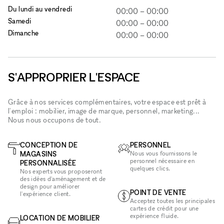
Du lundi au vendredi
00:00
–
00:00
Samedi
00:00
–
00:00
Dimanche
00:00
–
00:00
S'APPROPRIER L'ESPACE
Grâce à nos services complémentaires, votre espace est prêt à
l'emploi : mobilier, image de marque, personnel, marketing...
Nous nous occupons de tout.
CONCEPTION DE
PERSONNEL
MAGASINS
Nous vous fournissons le
personnel nécessaire en
PERSONNALISÉE
quelques clics.
Nos experts vous proposeront
des idées d'aménagement et de
design pour améliorer
POINT DE VENTE
l'expérience client.
Acceptez toutes les principales
cartes de crédit pour une
expérience fluide.
LOCATION DE MOBILIER