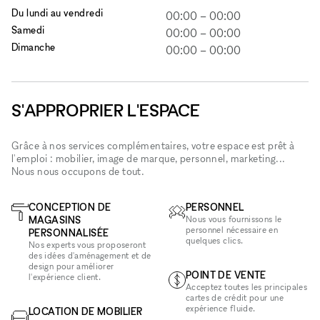
Du lundi au vendredi
00:00
–
00:00
Samedi
00:00
–
00:00
Dimanche
00:00
–
00:00
S'APPROPRIER L'ESPACE
Grâce à nos services complémentaires, votre espace est prêt à
l'emploi : mobilier, image de marque, personnel, marketing...
Nous nous occupons de tout.
CONCEPTION DE
PERSONNEL
MAGASINS
Nous vous fournissons le
personnel nécessaire en
PERSONNALISÉE
quelques clics.
Nos experts vous proposeront
des idées d'aménagement et de
design pour améliorer
POINT DE VENTE
l'expérience client.
Acceptez toutes les principales
cartes de crédit pour une
expérience fluide.
LOCATION DE MOBILIER