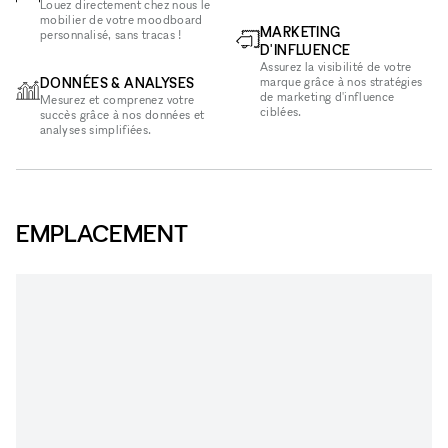
Louez directement chez nous le
mobilier de votre moodboard
MARKETING
personnalisé, sans tracas !
D'INFLUENCE
Assurez la visibilité de votre
DONNÉES & ANALYSES
marque grâce à nos stratégies
de marketing d'influence
Mesurez et comprenez votre
ciblées.
succès grâce à nos données et
analyses simplifiées.
EMPLACEMENT