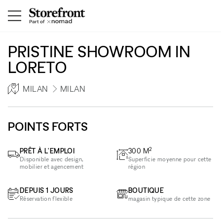
PRISTINE SHOWROOM IN
LORETO
MILAN
MILAN
POINTS FORTS
2
PRÊT À L'EMPLOI
300
M
Disponible avec design,
Superficie moyenne pour cette
mobilier et agencement
région
DEPUIS 1 JOURS
BOUTIQUE
Réservation flexible
magasin typique de cette zone