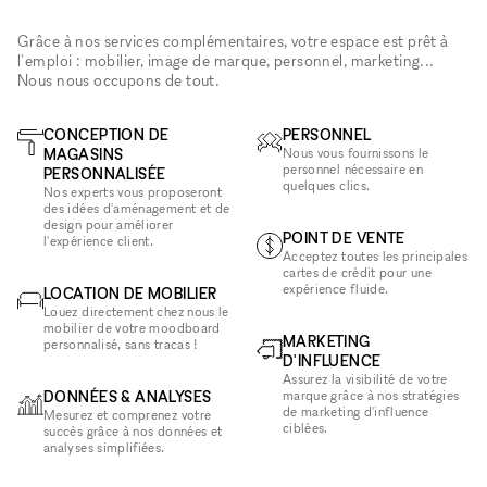
Grâce à nos services complémentaires, votre espace est prêt à
l'emploi : mobilier, image de marque, personnel, marketing...
Nous nous occupons de tout.
CONCEPTION DE
PERSONNEL
MAGASINS
Nous vous fournissons le
personnel nécessaire en
PERSONNALISÉE
quelques clics.
Nos experts vous proposeront
des idées d'aménagement et de
design pour améliorer
POINT DE VENTE
l'expérience client.
Acceptez toutes les principales
cartes de crédit pour une
expérience fluide.
LOCATION DE MOBILIER
Louez directement chez nous le
mobilier de votre moodboard
MARKETING
personnalisé, sans tracas !
D'INFLUENCE
Assurez la visibilité de votre
DONNÉES & ANALYSES
marque grâce à nos stratégies
de marketing d'influence
Mesurez et comprenez votre
ciblées.
succès grâce à nos données et
analyses simplifiées.