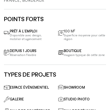
FRANCE, BORDEAUX
POINTS FORTS
2
PRÊT À L'EMPLOI
100
M
Disponible avec design,
Superficie moyenne pour cette
mobilier et agencement
région
DEPUIS 1 JOURS
BOUTIQUE
Réservation flexible
magasin typique de cette zone
TYPES DE PROJETS
ESPACE ÉVÉNEMENTIEL
SHOWROOM
GALERIE
STUDIO PHOTO