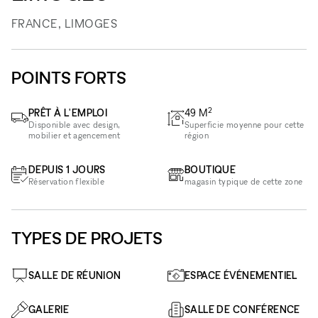
FRANCE, LIMOGES
POINTS FORTS
2
PRÊT À L'EMPLOI
49
M
Disponible avec design,
Superficie moyenne pour cette
mobilier et agencement
région
DEPUIS 1 JOURS
BOUTIQUE
Réservation flexible
magasin typique de cette zone
TYPES DE PROJETS
SALLE DE RÉUNION
ESPACE ÉVÉNEMENTIEL
GALERIE
SALLE DE CONFÉRENCE