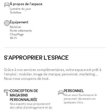
À propos de l'espace
Lumière du jour
Toilettes
Équipement
Mobilier
Porte-vêtements
Chauffage
Wi‑Fi
S'APPROPRIER L'ESPACE
Grâce à nos services complémentaires, votre espace est prêt à
l'emploi : mobilier, image de marque, personnel, marketing...
Nous nous occupons de tout.
CONCEPTION DE
PERSONNEL
MAGASINS
Nous vous fournissons le
personnel nécessaire en
PERSONNALISÉE
quelques clics.
Nos experts vous proposeront
des idées d'aménagement et de