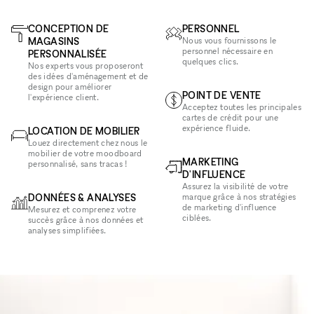
CONCEPTION DE
PERSONNEL
MAGASINS
Nous vous fournissons le
personnel nécessaire en
PERSONNALISÉE
quelques clics.
Nos experts vous proposeront
des idées d'aménagement et de
design pour améliorer
POINT DE VENTE
l'expérience client.
Acceptez toutes les principales
cartes de crédit pour une
expérience fluide.
LOCATION DE MOBILIER
Louez directement chez nous le
mobilier de votre moodboard
MARKETING
personnalisé, sans tracas !
D'INFLUENCE
Assurez la visibilité de votre
DONNÉES & ANALYSES
marque grâce à nos stratégies
de marketing d'influence
Mesurez et comprenez votre
ciblées.
succès grâce à nos données et
analyses simplifiées.