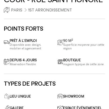
PARIS
1ST ARRONDISSEMENT
POINTS FORTS
2
PRÊT À L'EMPLOI
90
M
Disponible avec design,
Superficie moyenne pour cette
mobilier et agencement
région
DEPUIS 4 JOURS
BOUTIQUE
Réservation flexible
magasin typique de cette zone
TYPES DE PROJETS
LIEU UNIQUE
SHOWROOM
GALERIE
ESPACE ÉVÉNEMENTIEL