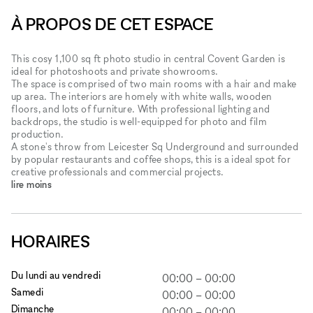
À PROPOS DE CET ESPACE
This cosy 1,100 sq ft photo studio in central Covent Garden is
ideal for photoshoots and private showrooms.
The space is comprised of two main rooms with a hair and make
up area. The interiors are homely with white walls, wooden
floors, and lots of furniture. With professional lighting and
backdrops, the studio is well-equipped for photo and film
production.
A stone's throw from Leicester Sq Underground and surrounded
by popular restaurants and coffee shops, this is a ideal spot for
creative professionals and commercial projects.
lire moins
HORAIRES
Du lundi au vendredi
00:00
–
00:00
Samedi
00:00
–
00:00
Dimanche
00:00
–
00:00