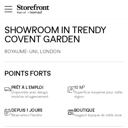
SHOWROOM IN TRENDY
COVENT GARDEN
ROYAUME-UNI, LONDON
POINTS FORTS
2
PRÊT À L'EMPLOI
10
M
Disponible avec design,
Superficie moyenne pour cette
mobilier et agencement
région
DEPUIS 1 JOURS
BOUTIQUE
Réservation flexible
magasin typique de cette zone