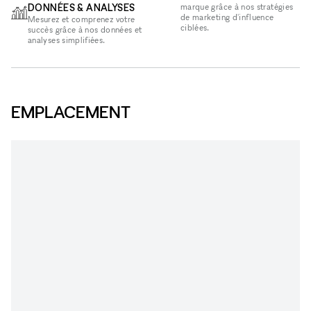
DONNÉES & ANALYSES
marque grâce à nos stratégies
de marketing d'influence
Mesurez et comprenez votre
ciblées.
succès grâce à nos données et
analyses simplifiées.
EMPLACEMENT