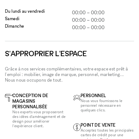
Du lundi au vendredi
00:00
–
00:00
Samedi
00:00
–
00:00
Dimanche
00:00
–
00:00
S'APPROPRIER L'ESPACE
Grâce à nos services complémentaires, votre espace est prêt à
l'emploi : mobilier, image de marque, personnel, marketing...
Nous nous occupons de tout.
CONCEPTION DE
PERSONNEL
MAGASINS
Nous vous fournissons le
personnel nécessaire en
PERSONNALISÉE
quelques clics.
Nos experts vous proposeront
des idées d'aménagement et de
design pour améliorer
POINT DE VENTE
l'expérience client.
Acceptez toutes les principales
cartes de crédit pour une