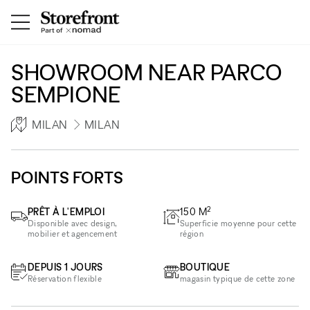
SHOWROOM NEAR PARCO
SEMPIONE
MILAN
MILAN
POINTS FORTS
2
PRÊT À L'EMPLOI
150
M
Disponible avec design,
Superficie moyenne pour cette
mobilier et agencement
région
DEPUIS 1 JOURS
BOUTIQUE
Réservation flexible
magasin typique de cette zone