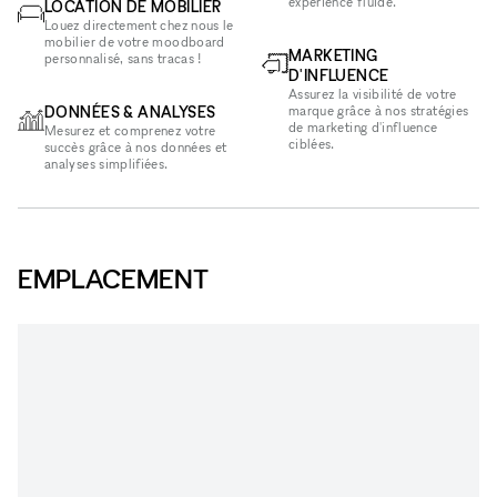
expérience fluide.
LOCATION DE MOBILIER
Louez directement chez nous le
mobilier de votre moodboard
MARKETING
personnalisé, sans tracas !
D'INFLUENCE
Assurez la visibilité de votre
DONNÉES & ANALYSES
marque grâce à nos stratégies
de marketing d'influence
Mesurez et comprenez votre
ciblées.
succès grâce à nos données et
analyses simplifiées.
EMPLACEMENT