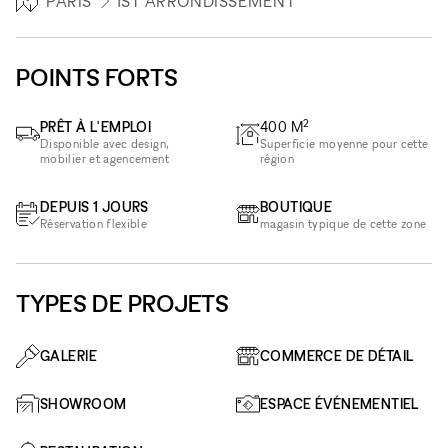
PARIS
1ST ARRONDISSEMENT
POINTS FORTS
2
PRÊT À L'EMPLOI
400
M
Disponible avec design,
Superficie moyenne pour cette
mobilier et agencement
région
DEPUIS 1 JOURS
BOUTIQUE
Réservation flexible
magasin typique de cette zone
TYPES DE PROJETS
GALERIE
COMMERCE DE DÉTAIL
SHOWROOM
ESPACE ÉVÉNEMENTIEL