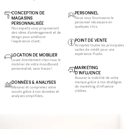
CONCEPTION DE
PERSONNEL
MAGASINS
Nous vous fournissons le
personnel nécessaire en
PERSONNALISÉE
quelques clics.
Nos experts vous proposeront
des idées d'aménagement et de
design pour améliorer
POINT DE VENTE
l'expérience client.
Acceptez toutes les principales
cartes de crédit pour une
expérience fluide.
LOCATION DE MOBILIER
Louez directement chez nous le
mobilier de votre moodboard
MARKETING
personnalisé, sans tracas !
D'INFLUENCE
Assurez la visibilité de votre
DONNÉES & ANALYSES
marque grâce à nos stratégies
de marketing d'influence
Mesurez et comprenez votre
ciblées.
succès grâce à nos données et
analyses simplifiées.