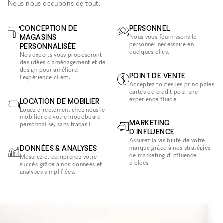
Nous nous occupons de tout.
CONCEPTION DE
PERSONNEL
MAGASINS
Nous vous fournissons le
personnel nécessaire en
PERSONNALISÉE
quelques clics.
Nos experts vous proposeront
des idées d'aménagement et de
design pour améliorer
POINT DE VENTE
l'expérience client.
Acceptez toutes les principales
cartes de crédit pour une
expérience fluide.
LOCATION DE MOBILIER
Louez directement chez nous le
mobilier de votre moodboard
MARKETING
personnalisé, sans tracas !
D'INFLUENCE
Assurez la visibilité de votre
DONNÉES & ANALYSES
marque grâce à nos stratégies
de marketing d'influence
Mesurez et comprenez votre
ciblées.
succès grâce à nos données et
analyses simplifiées.