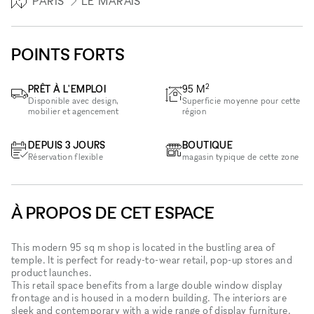
PARIS
LE MARAIS
POINTS FORTS
2
PRÊT À L'EMPLOI
95
M
Disponible avec design,
Superficie moyenne pour cette
mobilier et agencement
région
DEPUIS 3 JOURS
BOUTIQUE
Réservation flexible
magasin typique de cette zone
À PROPOS DE CET ESPACE
This modern 95 sq m shop is located in the bustling area of
temple. It is perfect for ready-to-wear retail, pop-up stores and
product launches.
This retail space benefits from a large double window display
frontage and is housed in a modern building. The interiors are
sleek and contemporary with a wide range of display furniture.