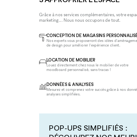
Grâce à nos services complémentaires, votre espace
marketing... Nous nous occupons de tout.
CONCEPTION DE MAGASINS PERSONNALIS
Nos experts vous proposeront des idées d'aménageme
de design pour améliorer l'expérience client.
LOCATION DE MOBILIER
Louez directement chez nous le mobilier de votre
moodboard personnalisé, sans tracas !
DONNÉES & ANALYSES
Mesurez et comprenez votre succès grâce à nos donné
analyses simplifiées.
POP-UPS SIMPLIFIÉS :