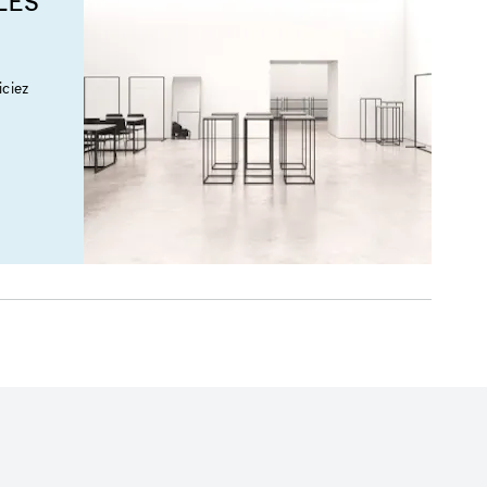
LES
ciez