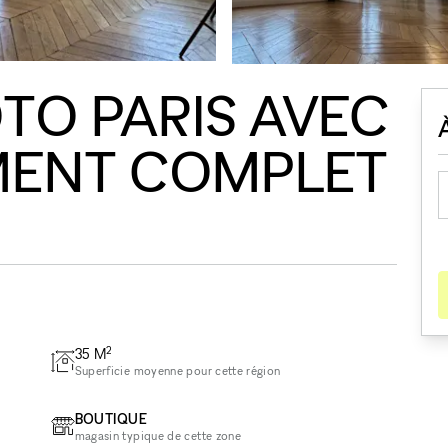
TO PARIS AVEC
MENT COMPLET
2
35
M
Superficie moyenne pour cette région
BOUTIQUE
magasin typique de cette zone