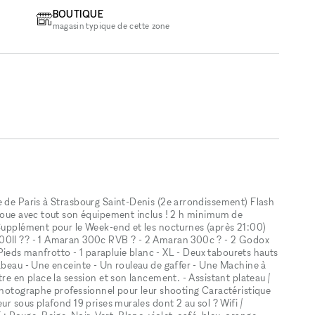
BOUTIQUE
magasin typique de cette zone
e de Paris à Strasbourg Saint-Denis (2e arrondissement) Flash
 loue avec tout son équipement inclus ! 2 h minimum de
 Supplément pour le Week-end et les nocturnes (après 21:00)
600II ?? - 1 Amaran 300c RVB ? - 2 Amaran 300c ? - 2 Godox
4 Pieds manfrotto - 1 parapluie blanc - XL - Deux tabourets hauts
cabeau - Une enceinte - Un rouleau de gaffer - Une Machine à
re en place la session et son lancement. - Assistant plateau /
 photographe professionnel pour leur shooting Caractéristique
ur sous plafond 19 prises murales dont 2 au sol ? Wifi /