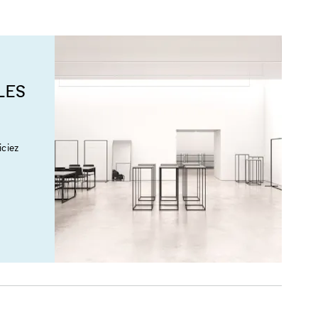
LES
ciez