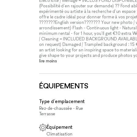
Électricité / Ménage = INCLUS FOND DISPONIBLE : R
(Possibilité d'en rajouter sur demande) ?? Fond a
expérimenté ou artiste à la recherche d'un espace 
offre le cadre idéal pour donner forme à vos projet
???????English version??????? Your new photo / vi
arrondissement) Flash - Continuous light - Natural 
minimum rental - for 1 hour, you'll get €10 extra W
/ Cleaning = INCLUDED BACKGROUND AVAILABLE: Re
on request) Damaged / Trampled background : 15 
an artist looking for an inspiring space to material
give shape to your projects and produce photos you
lire moins
ÉQUIPEMENTS
Type d'emplacement
Rez-de-chaussée - Rue
Terrasse
Équipement
Climatisation