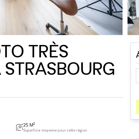
TO TRÈS
À STRASBOURG
2
25
M
Superficie moyenne pour cette région