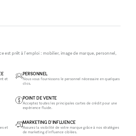
 est prêt à l'emploi : mobilier, image de marque, personnel,
ÉE
PERSONNEL
nt et
Nous vous fournissons le personnel nécessaire en quelques
clics.
POINT DE VENTE
Acceptez toutes les principales cartes de crédit pour une
expérience fluide.
MARKETING D'INFLUENCE
es et
Assurez la visibilité de votre marque grâce à nos stratégies
de marketing d'influence ciblées.