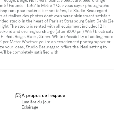
ouge, Beige, Noir, Vert, Blanc, violet, café, bleu, orange
bîmé / Piétinée : 15€? le Mètre ? Que vous soyez photographe
inspirant pour matérialiser vos idées, Le Studio Beauregard
s et réaliser des photos dont vous serez pleinement satisfait
deo studio in the heart of Paris at Strasbourg Saint-Denis (2e
light The studio is rented with all equipment included! 2 h
eekend and evening surcharge (after 9:00 pm) Wifi / Electricity
d, Beige, Black, Green, White (Possibility of adding more
€ per Meter Whether you're an experienced photographer or
ize your ideas, Studio Beauregard offers the ideal setting to
'll be completely satisfied with.
À propos de l'espace
Lumière du jour
Éclairage