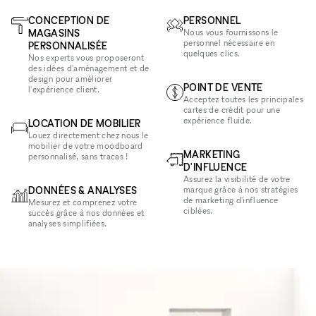
CONCEPTION DE
PERSONNEL
MAGASINS
Nous vous fournissons le
personnel nécessaire en
PERSONNALISÉE
quelques clics.
Nos experts vous proposeront
des idées d'aménagement et de
design pour améliorer
POINT DE VENTE
l'expérience client.
Acceptez toutes les principales
cartes de crédit pour une
expérience fluide.
LOCATION DE MOBILIER
Louez directement chez nous le
mobilier de votre moodboard
MARKETING
personnalisé, sans tracas !
D'INFLUENCE
Assurez la visibilité de votre
DONNÉES & ANALYSES
marque grâce à nos stratégies
de marketing d'influence
Mesurez et comprenez votre
ciblées.
succès grâce à nos données et
analyses simplifiées.