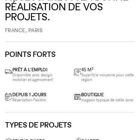
RÉALISATION DE VOS
PROJETS.
FRANCE, PARIS
POINTS FORTS
2
PRÊT À L'EMPLOI
45
M
Disponible avec design,
Superficie moyenne pour cette
mobilier et agencement
région
DEPUIS 1 JOURS
BOUTIQUE
Réservation flexible
magasin typique de cette zone
TYPES DE PROJETS