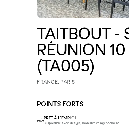
TAITBOUT - 
RÉUNION 10
(TA005)
FRANCE, PARIS
POINTS FORTS
PRÊT À L'EMPLOI
Disponible avec design, mobilier et agencement