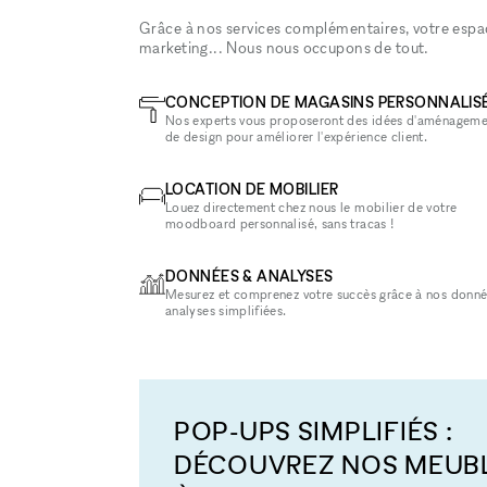
Grâce à nos services complémentaires, votre espace
marketing... Nous nous occupons de tout.
CONCEPTION DE MAGASINS PERSONNALIS
Nos experts vous proposeront des idées d'aménageme
de design pour améliorer l'expérience client.
LOCATION DE MOBILIER
Louez directement chez nous le mobilier de votre
moodboard personnalisé, sans tracas !
DONNÉES & ANALYSES
Mesurez et comprenez votre succès grâce à nos donné
analyses simplifiées.
POP-UPS SIMPLIFIÉS :
DÉCOUVREZ NOS MEUB