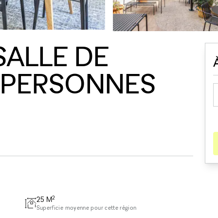
SALLE DE
 PERSONNES
2
25
M
Superficie moyenne pour cette région