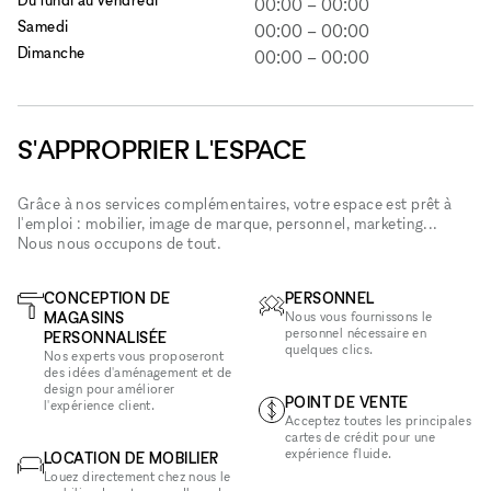
00:00
–
00:00
Samedi
00:00
–
00:00
Dimanche
00:00
–
00:00
S'APPROPRIER L'ESPACE
Grâce à nos services complémentaires, votre espace est prêt à
l'emploi : mobilier, image de marque, personnel, marketing...
Nous nous occupons de tout.
CONCEPTION DE
PERSONNEL
MAGASINS
Nous vous fournissons le
personnel nécessaire en
PERSONNALISÉE
quelques clics.
Nos experts vous proposeront
des idées d'aménagement et de
design pour améliorer
POINT DE VENTE
l'expérience client.
Acceptez toutes les principales
cartes de crédit pour une
expérience fluide.
LOCATION DE MOBILIER
Louez directement chez nous le