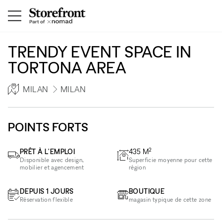
TRENDY EVENT SPACE IN
TORTONA AREA
MILAN
MILAN
POINTS FORTS
2
PRÊT À L'EMPLOI
435
M
Disponible avec design,
Superficie moyenne pour cette
mobilier et agencement
région
DEPUIS 1 JOURS
BOUTIQUE
Réservation flexible
magasin typique de cette zone