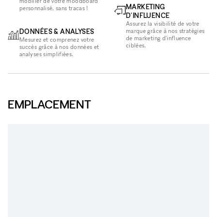
mobilier de votre moodboard
MARKETING
personnalisé, sans tracas !
D'INFLUENCE
Assurez la visibilité de votre
DONNÉES & ANALYSES
marque grâce à nos stratégies
de marketing d'influence
Mesurez et comprenez votre
ciblées.
succès grâce à nos données et
analyses simplifiées.
EMPLACEMENT