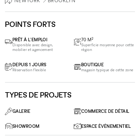
NEWYORK
BROOKLYN
POINTS FORTS
2
PRÊT À L'EMPLOI
70
M
Disponible avec design,
Superficie moyenne pour cette
mobilier et agencement
région
DEPUIS 1 JOURS
BOUTIQUE
Réservation flexible
magasin typique de cette zone
TYPES DE PROJETS
GALERIE
COMMERCE DE DÉTAIL
SHOWROOM
ESPACE ÉVÉNEMENTIEL