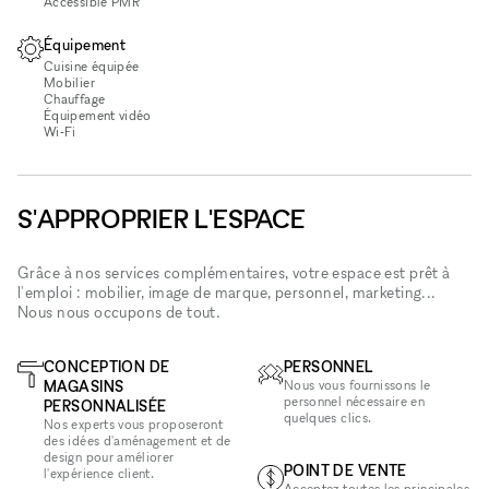
Accessible PMR
Équipement
Cuisine équipée
Mobilier
Chauffage
Équipement vidéo
Wi‑Fi
S'APPROPRIER L'ESPACE
Grâce à nos services complémentaires, votre espace est prêt à
l'emploi : mobilier, image de marque, personnel, marketing...
Nous nous occupons de tout.
CONCEPTION DE
PERSONNEL
MAGASINS
Nous vous fournissons le
personnel nécessaire en
PERSONNALISÉE
quelques clics.
Nos experts vous proposeront
des idées d'aménagement et de
design pour améliorer
POINT DE VENTE
l'expérience client.
Acceptez toutes les principales