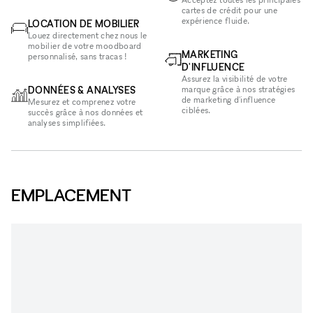
cartes de crédit pour une
expérience fluide.
LOCATION DE MOBILIER
Louez directement chez nous le
mobilier de votre moodboard
MARKETING
personnalisé, sans tracas !
D'INFLUENCE
Assurez la visibilité de votre
DONNÉES & ANALYSES
marque grâce à nos stratégies
de marketing d'influence
Mesurez et comprenez votre
ciblées.
succès grâce à nos données et
analyses simplifiées.
EMPLACEMENT