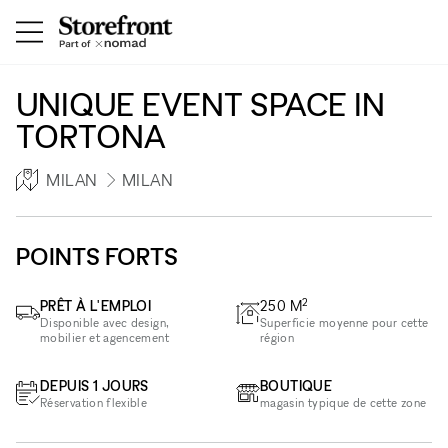
UNIQUE EVENT SPACE IN
TORTONA
MILAN
MILAN
POINTS FORTS
2
PRÊT À L'EMPLOI
250
M
Disponible avec design,
Superficie moyenne pour cette
mobilier et agencement
région
DEPUIS 1 JOURS
BOUTIQUE
Réservation flexible
magasin typique de cette zone