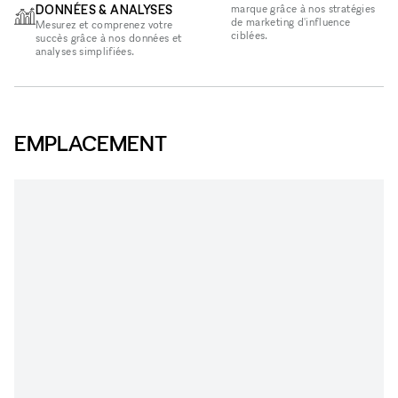
DONNÉES & ANALYSES
marque grâce à nos stratégies
de marketing d'influence
Mesurez et comprenez votre
ciblées.
succès grâce à nos données et
analyses simplifiées.
EMPLACEMENT