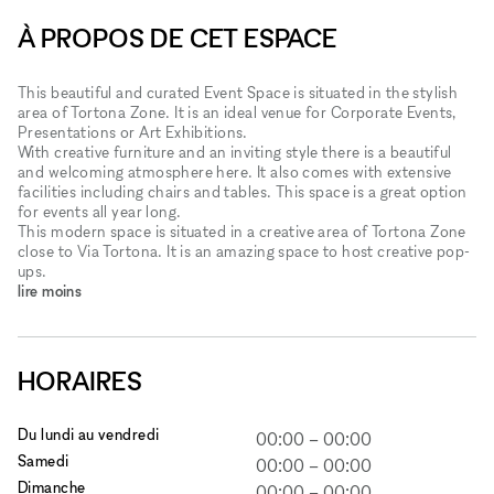
À PROPOS DE CET ESPACE
This beautiful and curated Event Space is situated in the stylish
area of Tortona Zone. It is an ideal venue for Corporate Events,
Presentations or Art Exhibitions.
With creative furniture and an inviting style there is a beautiful
and welcoming atmosphere here. It also comes with extensive
facilities including chairs and tables. This space is a great option
for events all year long.
This modern space is situated in a creative area of Tortona Zone
close to Via Tortona. It is an amazing space to host creative pop-
ups.
lire moins
HORAIRES
Du lundi au vendredi
00:00
–
00:00
Samedi
00:00
–
00:00
Dimanche
00:00
–
00:00