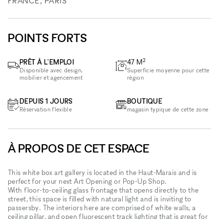
FRANCE, PARIS
POINTS FORTS
2
PRÊT À L'EMPLOI
47
M
Disponible avec design,
Superficie moyenne pour cette
mobilier et agencement
région
DEPUIS 1 JOURS
BOUTIQUE
Réservation flexible
magasin typique de cette zone
À PROPOS DE CET ESPACE
This white box art gallery is located in the Haut-Marais and is
perfect for your next Art Opening or Pop-Up Shop.
With floor-to-ceiling glass frontage that opens directly to the
street, this space is filled with natural light and is inviting to
passersby. The interiors here are comprised of white walls, a
ceiling pillar, and open fluorescent track lighting that is great for