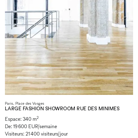
Paris, Place des Vosges
LARGE FASHION SHOWROOM RUE DES MINIMES
2
Espace:
340
m
De:
19 600 EUR
/
semaine
Visiteurs:
21 400
visiteurs
/
jour