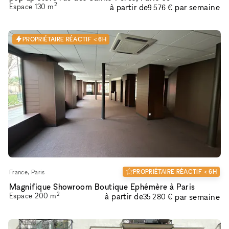
2
Espace
130
m
à partir de
par semaine
9 576 €
PROPRIÉTAIRE RÉACTIF < 6H
PROPRIÉTAIRE RÉACTIF < 6H
France, Paris
Magnifique Showroom Boutique Ephémère à Paris
2
Espace
200
m
à partir de
par semaine
35 280 €