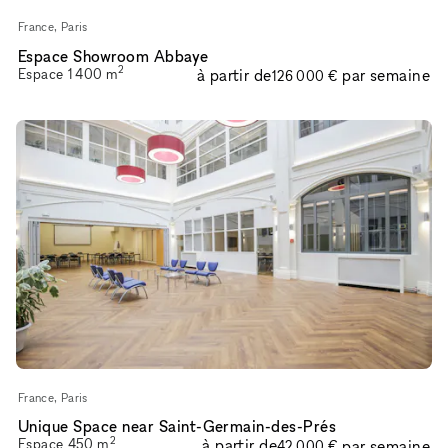
France, Paris
Espace Showroom Abbaye
2
Espace
1 400
m
à partir de
par semaine
126 000 €
France, Paris
Unique Space near Saint-Germain-des-Prés
2
Espace
450
m
à partir de
par semaine
42 000 €