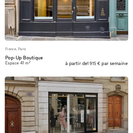
France, Paris
Pop-Up Boutique
2
Espace
41
m
à partir de
par semaine
1 915 €