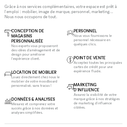
Grâce à nos services complémentaires, votre espace est prêt à
l'emploi : mobilier, image de marque, personnel, marketing...
Nous nous occupons de tout.
CONCEPTION DE
PERSONNEL
MAGASINS
Nous vous fournissons le
personnel nécessaire en
PERSONNALISÉE
quelques clics.
Nos experts vous proposeront
des idées d'aménagement et de
design pour améliorer
POINT DE VENTE
l'expérience client.
Acceptez toutes les principales
cartes de crédit pour une
expérience fluide.
LOCATION DE MOBILIER
Louez directement chez nous le
mobilier de votre moodboard
MARKETING
personnalisé, sans tracas !
D'INFLUENCE
Assurez la visibilité de votre
DONNÉES & ANALYSES
marque grâce à nos stratégies
de marketing d'influence
Mesurez et comprenez votre
ciblées.
succès grâce à nos données et
analyses simplifiées.