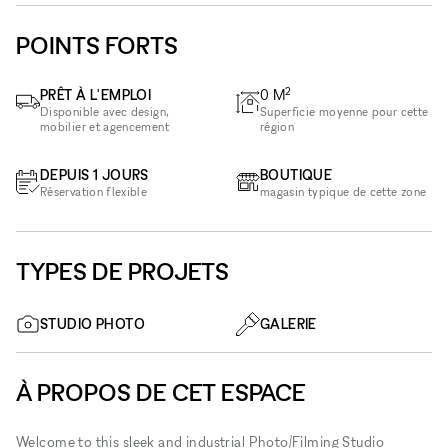
POINTS FORTS
2
PRÊT À L'EMPLOI
0
M
Disponible avec design,
Superficie moyenne pour cette
mobilier et agencement
région
DEPUIS 1 JOURS
BOUTIQUE
Réservation flexible
magasin typique de cette zone
TYPES DE PROJETS
STUDIO PHOTO
GALERIE
À PROPOS DE CET ESPACE
Welcome to this sleek and industrial Photo/Filming Studio