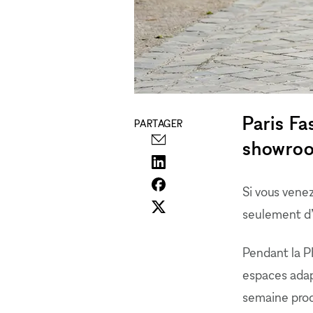
Paris F
PARTAGER
showroo
Si vous vene
seulement d’
Pendant la P
espaces adap
semaine proch