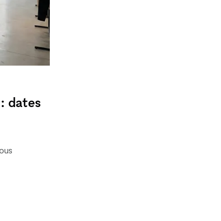
: dates
vous