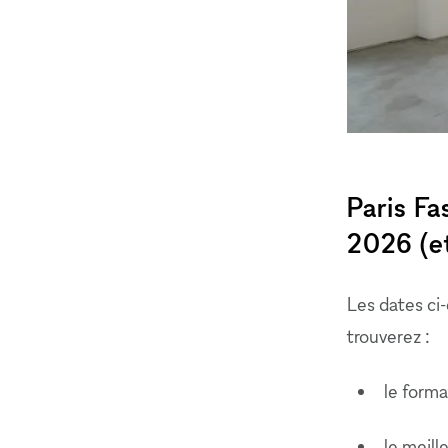
Paris F
2026 (e
Les dates ci-
trouverez :
le forma
le meill