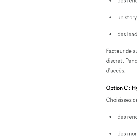
des rend
un story
des lead
Facteur de su
discret. Pend
d’accès.
Option C : Hy
Choisissez ce
des ren
des mom