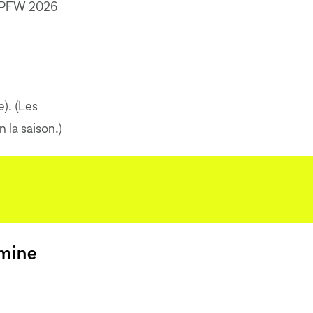
re PFW 2026
). (Les
 la saison.)
rmine