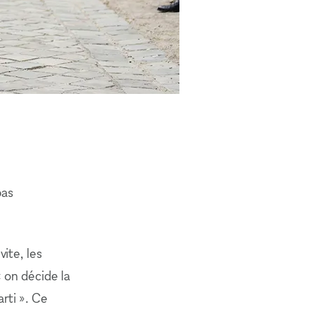
pas
ite, les
 on décide la
rti ». Ce