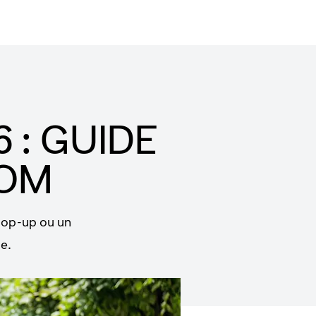
 : GUIDE
OOM
pop-up ou un
e.