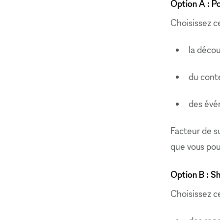
Option A : Pop
Choisissez ce
la décou
du conte
des évé
Facteur de su
que vous pou
Option B : S
Choisissez ce