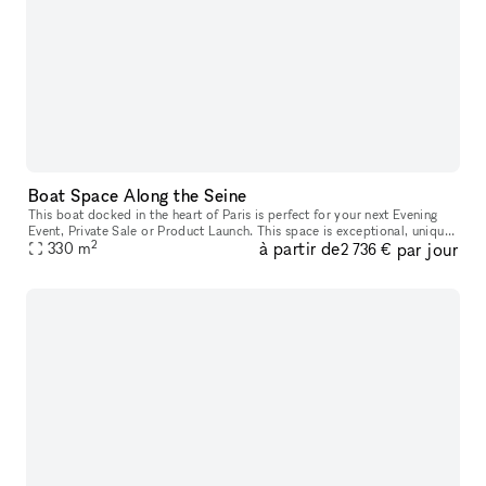
Boat Space Along the Seine
This boat docked in the heart of Paris is perfect for your next Evening
Event, Private Sale or Product Launch. This space is exceptional, unique
2
à partir de
par jour
and spacious, and awaits you with its breathtaking v
330
m
2 736 €