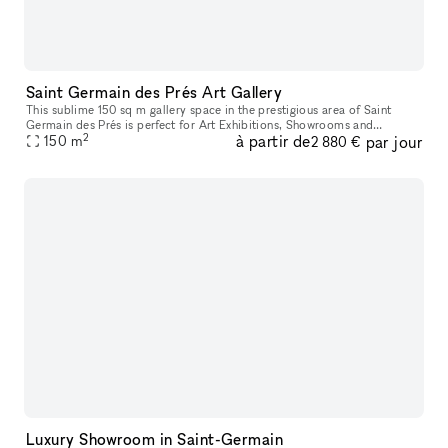
Saint Germain des Prés Art Gallery
This sublime 150 sq m gallery space in the prestigious area of Saint
Germain des Prés is perfect for Art Exhibitions, Showrooms and
2
à partir de
par jour
150
m
Exclusive Sales Events. This space boasts a classic frontage with
2 880 €
Luxury Showroom in Saint-Germain