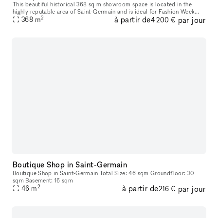
This beautiful historical 368 sq m showroom space is located in the
highly reputable area of Saint-Germain and is ideal for Fashion Week
2
à partir de
par jour
368
m
showrooms, fashion shows or photoshoots. The interiors here a
4 200 €
Boutique Shop in Saint-Germain
Boutique Shop in Saint-Germain Total Size: 46 sqm Groundfloor: 30
sqm Basement: 16 sqm
2
à partir de
par jour
46
m
216 €