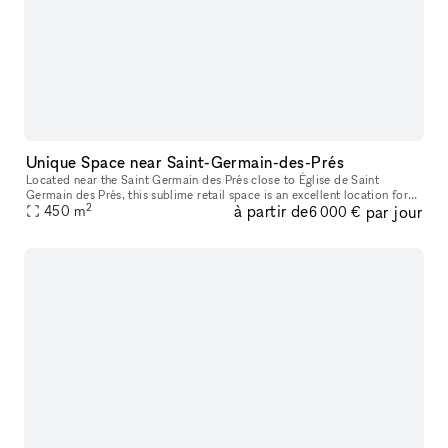
Unique Space near Saint-Germain-des-Prés
Located near the Saint Germain des Prés close to Église de Saint
Germain des Prés, this sublime retail space is an excellent location for
2
à partir de
par jour
brands to host a Product Launch, Corporate Event or Showroom.
450
m
6 000 €