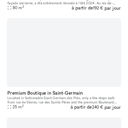
façade ancienne, a été entièrement rénovée à l'été 2024. Au rez-de-
2
à partir de
par jour
chaussée, un espace de vente ou de bureau de 20m2, avec p
80
m
192 €
Premium Boutique in Saint-Germain
Located in fashionable Saint Germain des Prés, only a few steps walk
from rue de Sèvres, rue des Saints-Pères and the premium Boulevard
2
à partir de
par jour
Saint-Germain, this boutique has the advantage of benefiting an
25
m
240 €