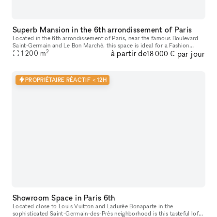
Superb Mansion in the 6th arrondissement of Paris
Located in the 6th arrondissement of Paris, near the famous Boulevard
Saint-Germain and Le Bon Marché, this space is ideal for a Fashion
2
à partir de
par jour
1 200
m
Showroom, a Product Launch, a Corporate Event. With a total s
18 000 €
PROPRIÉTAIRE RÉACTIF < 12H
Showroom Space in Paris 6th
Located close to Louis Vuitton and Ladurée Bonaparte in the
sophisticated Saint-Germain-des-Prés neighborhood is this tasteful loft