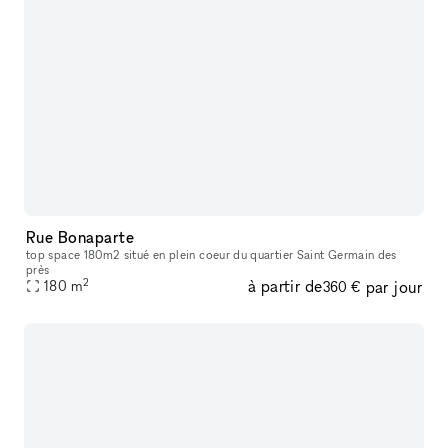
Rue Bonaparte
top space 180m2 situé en plein coeur du quartier Saint Germain des
près
2
à partir de
par jour
180
m
360 €