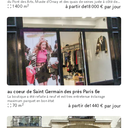
du Pont des Arts, Musée d'Orsay et des quais de seines juste à côté de
2
à partir de
par jour
l'église Saint-Germain, Café de Flore, Les Deux Magots et
1 400
m
18 000 €
au coeur de Saint Germain des prés Paris 6e
La boutique a été refaite à neuf et est tres entretenue éclairage
maximum parquet en bon état
2
à partir de
par jour
70
m
1 440 €