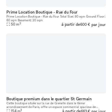
Prime Location Boutique - Rue du Four
Prime Location Boutique - Rue du Four Total Size: 80 sqm Ground Floor:
60 sqm Basement: 20 sqm
2
à partir de
par jour
50
m
600 €
Boutique premium dans le quartier St Germain
Cette boutique située sur la rue de Grenelle dans le 6ème
arrondissement de Paris, offre un espace commercial spacieux de
2
à partir de
par jour
154m2. Elle bénéficie d'un emplacement stratégique, dans l'un des
154
m
663 €