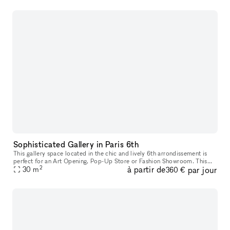
Sophisticated Gallery in Paris 6th
This gallery space located in the chic and lively 6th arrondissement is
perfect for an Art Opening, Pop-Up Store or Fashion Showroom. This
2
à partir de
par jour
space has an interesting layout. It is composed of one prim
30
m
360 €