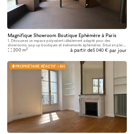
Magnifique Showroom Boutique Ephémère à Paris
1. Découvrez un espace polyvalent idéalement adapté pour des
showrooms, pop-up boutiques et événements éphémères. Situé en plein
2
à partir de
par jour
cœur de Paris, sur le boulevard Saint-Germain, à proximité de la Place
200
m
5 040 €
PROPRIÉTAIRE RÉACTIF < 6H