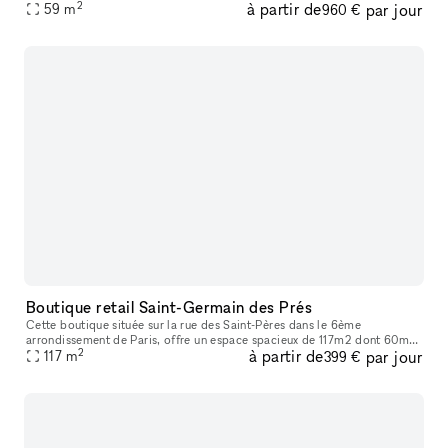
2
à partir de
par jour
space. This space is perfect for brands and designers to host a Fas
59
m
960 €
Boutique retail Saint-Germain des Prés
Cette boutique située sur la rue des Saint-Pères dans le 6ème
arrondissement de Paris, offre un espace spacieux de 117m2 dont 60m2
2
à partir de
par jour
117
m
de surface commercial au rez-de-chaussé. La vitrine est large et lu
399 €