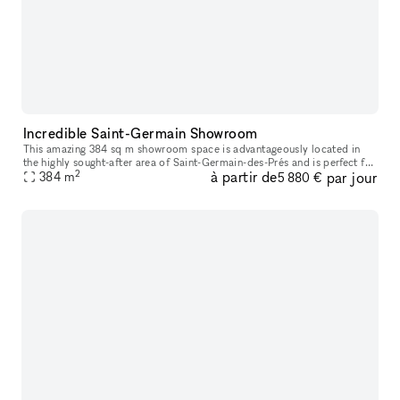
Incredible Saint-Germain Showroom
This amazing 384 sq m showroom space is advantageously located in
the highly sought-after area of Saint-Germain-des-Prés and is perfect for
2
à partir de
par jour
384
m
high end Showrooms and Fashion Shows. This space has breat
5 880 €