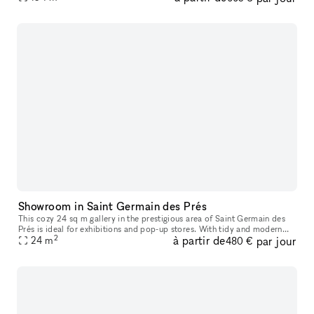
quartiers l
Showroom in Saint Germain des Prés
This cozy 24 sq m gallery in the prestigious area of Saint Germain des
Prés is ideal for exhibitions and pop-up stores. With tidy and modern
2
à partir de
par jour
interiors of white walls and a beige carpeting, this spac
24
m
480 €