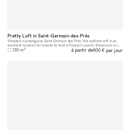
Pretty Loft in Saint-Germain-des-Prés
Situated in prestigious Saint Germain des Prés, this sublime loft is an
excellent location for brands to host a Product Launch, Showroom or
2
à partir de
par jour
130
m
Private Event. Housed in a classic building with a private
600 €