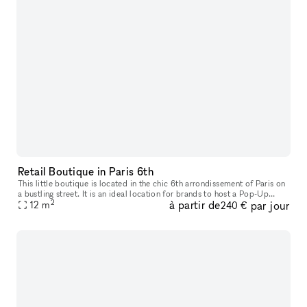
Retail Boutique in Paris 6th
This little boutique is located in the chic 6th arrondissement of Paris on
a bustling street. It is an ideal location for brands to host a Pop-Up
2
à partir de
par jour
12
m
Store or Product Launch. This space boasts a classic
240 €