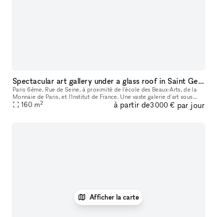
Spectacular art gallery under a glass roof in Saint Germain des Prés
Paris 6ème, Rue de Seine, à proximité de l'école des Beaux-Arts, de la
Monnaie de Paris, et l'Institut de France. Une vaste galerie d'art sous
2
à partir de
par jour
verrières au cœur de Saint Germain des Prés, rénovée p
160
m
3 000 €
Afficher la carte