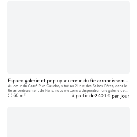
Espace galerie et pop up au cœur du 6e arrondissement de Paris
Au cœur du Carré Rive Gauche, situé au 21 rue des Saints-Pères, dans le
6e arrondissement de Paris, nous mettons a disposition une galerie de
2
à partir de
par jour
60
m
60m² espace pour des locations de courte durée. La galer
2 400 €