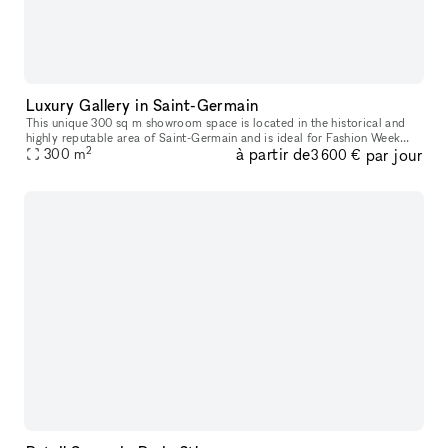
Luxury Gallery in Saint-Germain
This unique 300 sq m showroom space is located in the historical and
highly reputable area of Saint-Germain and is ideal for Fashion Week
2
à partir de
par jour
300
m
showrooms, fashion shows or photoshoots. With cream walls an
3 600 €