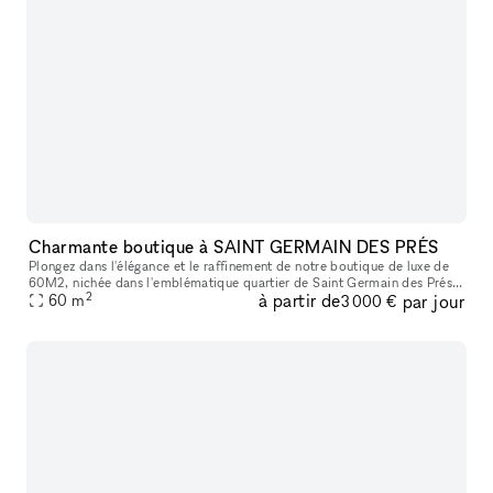
Charmante boutique à SAINT GERMAIN DES PRÉS
Plongez dans l'élégance et le raffinement de notre boutique de luxe de
60M2, nichée dans l'emblématique quartier de Saint Germain des Prés à
2
à partir de
par jour
60
Paris. Découvrez un espace exquis où l'art de vivre à la
m
3 000 €