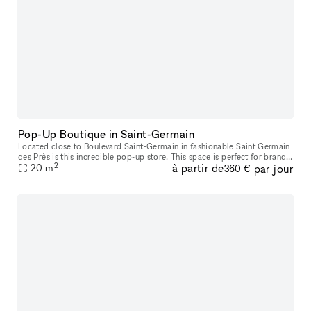
Pop-Up Boutique in Saint-Germain
Located close to Boulevard Saint-Germain in fashionable Saint Germain
des Près is this incredible pop-up store. This space is perfect for brands
2
à partir de
par jour
to open a Pop-Up Store, Product Launches or Private Sa
20
m
360 €