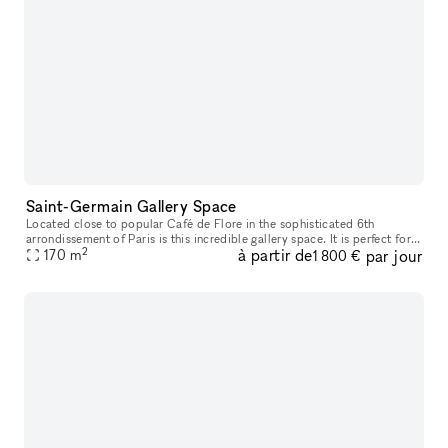
Saint-Germain Gallery Space
Located close to popular Café de Flore in the sophisticated 6th
arrondissement of Paris is this incredible gallery space. It is perfect for
2
à partir de
par jour
designers and artists to host an Art Opening, Fashion Show
170
m
1 800 €