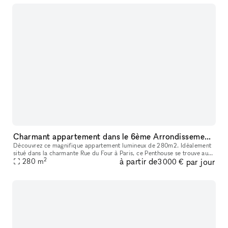
Charmant appartement dans le 6ème Arrondissement, rue Du Four en plein coeur de St Germain des Prés
Découvrez ce magnifique appartement lumineux de 280m2. Idéalement
situé dans la charmante Rue du Four à Paris, ce Penthouse se trouve au
2
à partir de
par jour
sommet de l'hôtel particulier qui accueillait autrefois les ba
280
m
3 000 €