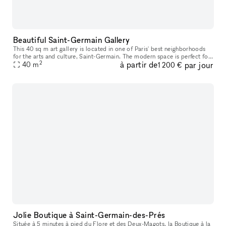
Beautiful Saint-Germain Gallery
This 40 sq m art gallery is located in one of Paris' best neighborhoods
for the arts and culture, Saint-Germain. The modern space is perfect for
2
à partir de
par jour
40
m
Art Exhibitions and Temporary Retail Events. The spac
1 200 €
Jolie Boutique à Saint-Germain-des-Prés
Située à 5 minutes à pied du Flore et des Deux-Magots, la Boutique à la