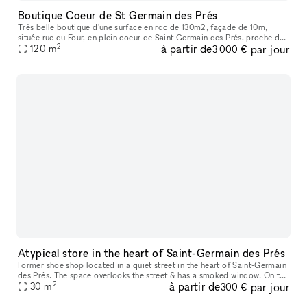
Boutique Coeur de St Germain des Prés
Très belle boutique d'une surface en rdc de 130m2, façade de 10m,
située rue du Four, en plein coeur de Saint Germain des Prés, proche du
2
à partir de
par jour
Carrefour de la Croix Rouge, et de la rue de Sèvres. Emplacem
120
m
3 000 €
Atypical store in the heart of Saint-Germain des Prés
Former shoe shop located in a quiet street in the heart of Saint-Germain
des Prés. The space overlooks the street & has a smoked window. On the
2
à partir de
par jour
floor, a two-tone parquet, wooden and mirrored furnitur
30
m
300 €