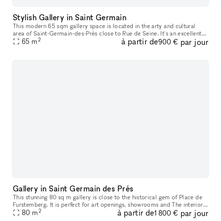
Stylish Gallery in Saint Germain
This modern 65 sqm gallery space is located in the arty and cultural
area of Saint-Germain-des-Prés close to Rue de Seine. It's an excellent
2
à partir de
par jour
location for Art Exhibitions, Showrooms and Private Sales.
65
m
900 €
Gallery in Saint Germain des Prés
This stunning 80 sq m gallery is close to the historical gem of Place de
Furstemberg. It is perfect for art openings, showrooms and The interiors
2
à partir de
par jour
are unique and eclectic with a mix of modern design
80
m
1 800 €