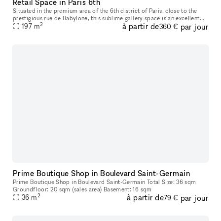
Retail Space in Paris 6th
Situated in the premium area of the 6th district of Paris, close to the
prestigious rue de Babylone, this sublime gallery space is an excellent
2
à partir de
par jour
location for brands to host an Art Event or Pop-Up Stor
197
m
360 €
Prime Boutique Shop in Boulevard Saint-Germain
Prime Boutique Shop in Boulevard Saint-Germain Total Size: 36 sqm
Groundfloor: 20 sqm (sales area) Basement: 16 sqm
2
à partir de
par jour
36
m
79 €