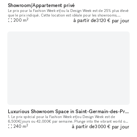
Showroom/Appartement privé
Le prix pour la Fashion Week et/ou la Design Week est de 25% plus élevé
que le prix indiqué. Cette location est idéale pour les showrooms,
2
à partir de
par jour
offrant des caractéristiques uniques telles que de hauts pla
200
m
3 120 €
Luxurious Showroom Space in Saint-Germain-des-Prés, Paris
1. Le prix spécial pour la Fashion Week et/ou Design Week est de
6,500€/jours ou 42,000€ par semaine. Plunge into the vibrant world of
2
à partir de
par jour
fashion and luxury at our elegant showroom space in the heart
240
m
3 000 €