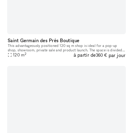
Saint Germain des Prés Boutique
This advantageously positioned 120 sq m shop is ideal for a pop-up
shop, showroom, private sale and product launch. The space is divided
2
à partir de
par jour
over two rooms of 60 sq m each. The shop frontage is largely
120
m
360 €