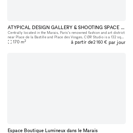
ATYPICAL DESIGN GALLERY & SHOOTING SPACE IN THE MARAIS
Centrally located in the Marais, Paris’s renowned fashion and art district
near Place de la Bastille and Place des Vosges, CØR Studio is a 132 sqm
2
à partir de
par jour
gallery space with an additional 30 sqm basement. De
170
m
2 160 €
Espace Boutique Lumineux dans le Marais