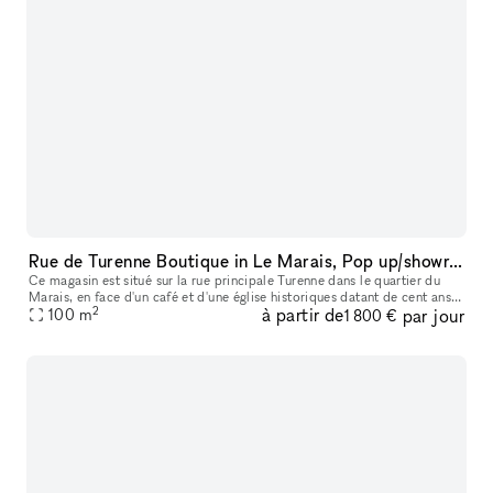
Rue de Turenne Boutique in Le Marais, Pop up/showroom
Ce magasin est situé sur la rue principale Turenne dans le quartier du
Marais, en face d'un café et d'une église historiques datant de cent ans.
2
à partir de
par jour
Il est également proche de nombreux galeries d'art ren
100
m
1 800 €