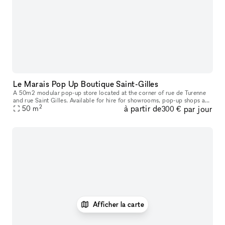
Le Marais Pop Up Boutique Saint-Gilles
A 50m2 modular pop-up store located at the corner of rue de Turenne
and rue Saint Gilles. Available for hire for showrooms, pop-up shops and
2
à partir de
par jour
art exhibitions. Suspended racks that can be hung up or r
50
m
300 €
Afficher la carte