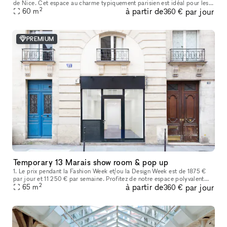
de Nice. Cet espace au charme typiquement parisien est idéal pour les
2
à partir de
par jour
showrooms, présentations de collections, pop-ups et événe
60
m
360 €
PREMIUM
Temporary 13 Marais show room & pop up
1. Le prix pendant la Fashion Week et/ou la Design Week est de 1875 €
par jour et 11 250 € par semaine. Profitez de notre espace polyvalent
2
à partir de
par jour
idéal pour les showrooms de mode, les produits de luxe, les
65
m
360 €