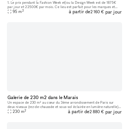
1. Le prix pendant la Fashion Week et/ou la Design Week est de 1875€
par jour et 22500€ par mois. Ce lieu est parfait pour les marques et
2
à partir de
par jour
professionnels à la recherche d'une boutique éphémère ou d'un
95
m
2 160 €
Galerie de 230 m2 dans le Marais
Un espace de 230 m² au cœur du 3ème arrondissement de Paris sur
deux niveaux (rez-de-chaussée et sous-sol éclairée en lumière naturelle) .
2
à partir de
par jour
Avec son style minimaliste et ses lignes épurées, ce lieu ba
230
m
2 880 €