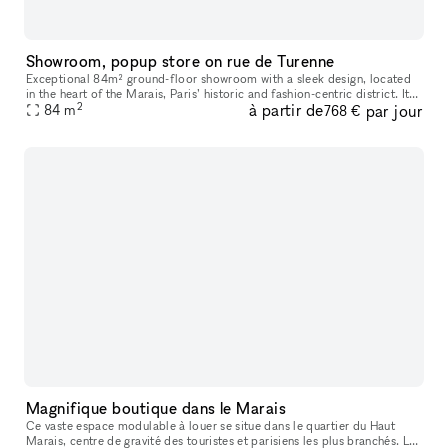
Showroom, popup store on rue de Turenne
Exceptional 84m² ground-floor showroom with a sleek design, located
in the heart of the Marais, Paris’ historic and fashion-centric district. Its
2
à partir de
par jour
prime location and flexible layout make it ideal for
84
m
768 €
Magnifique boutique dans le Marais
Ce vaste espace modulable à louer se situe dans le quartier du Haut
Marais, centre de gravité des touristes et parisiens les plus branchés. Les