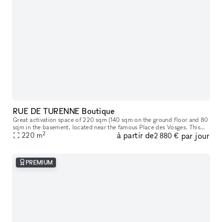
RUE DE TURENNE Boutique
Great activation space of 220 sqm (140 sqm on the ground floor and 80
sqm in the basement​,​ located near the famous Place des Vosges. This
2
à partir de
par jour
space offers great storefront on a popular street in Paris
220
m
2 880 €
PREMIUM