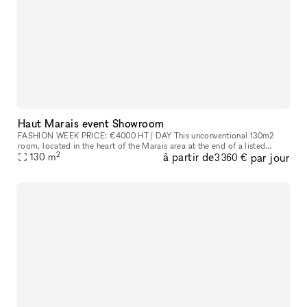
Haut Marais event Showroom
FASHION WEEK PRICE: €4000 HT / DAY This unconventional 130m2
room​,​ located in the heart of the Marais area at the end of a listed
2
à partir de
par jour
courtyard​,​ is an outstanding site because to its stunning glass r
130
m
3 360 €