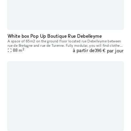
White box Pop Up Boutique Rue Debelleyme
A space of ​​65m2 on the ground floor located rue Debelleyme between
rue de Bretagne and rue de Turenne. Fully modular, you will find clothes
2
à partir de
par jour
racks, furniture, picture rails, as well as a storage spa
88
m
396 €