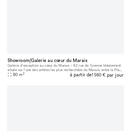
Showroom/Galerie au cœur du Marais
Galerie d’exception au cœur du Marais – 62 rue de Turenne Idéalement
située sur l’une des artères les plus recherchées du Marais, entre la Place
2
à partir de
par jour
des Vosges et la rue de Bretagne, la galerie bénéficie
80
m
1 560 €