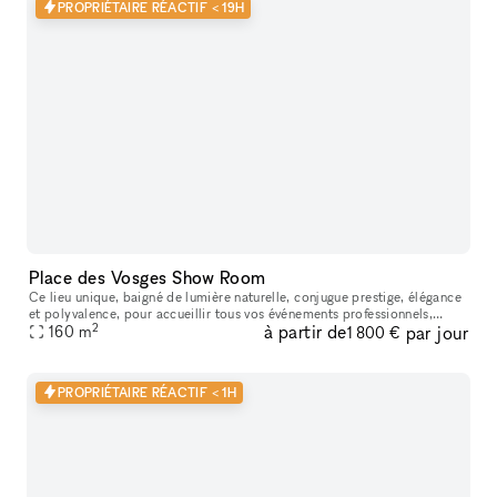
PROPRIÉTAIRE RÉACTIF < 19H
Place des Vosges Show Room
Ce lieu unique, baigné de lumière naturelle, conjugue prestige, élégance
et polyvalence, pour accueillir tous vos événements professionnels,
2
à partir de
par jour
privés ou créatifs. Que vous soyez à la recherche d’un lie
160
m
1 800 €
PROPRIÉTAIRE RÉACTIF < 1H