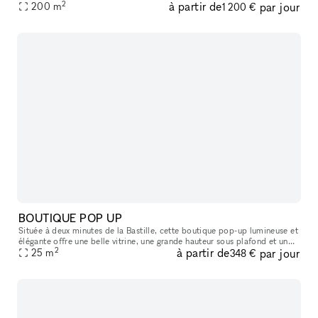
2
à partir de
par jour
boutiques y sont pointues, les bars et restaurants, con
200
m
1 200 €
BOUTIQUE POP UP
Située à deux minutes de la Bastille, cette boutique pop-up lumineuse et
élégante offre une belle vitrine, une grande hauteur sous plafond et un
2
à partir de
par jour
agencement idéal pour tous vos projets : showroom, exp
25
m
348 €