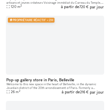
artisans et jeunes créateurs Voisinage immédiat du Carreau du Temple,
2
à partir de
par jour
lieu culturel et sportif incontournable Concentration de galer
120
m
720 €
PROPRIÉTAIRE RÉACTIF < 2H
Pop-up gallery store in Paris, Belleville
Welcome to this new space in the heart of Belleville, in the dynamic
Jourdain district of the 20th arrondissement of Paris. Formerly a
2
à partir de
par jour
contemporary art gallery, this space has recently been renovated
26
m
216 €