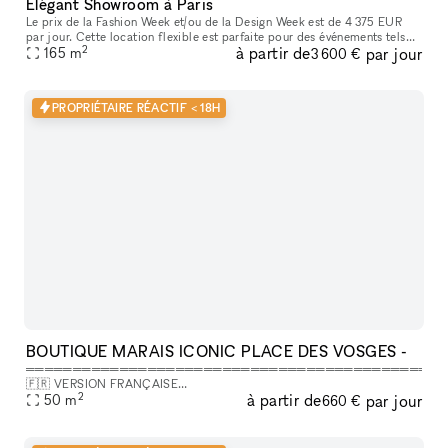
Élégant Showroom à Paris
Le prix de la Fashion Week et/ou de la Design Week est de 4 375 EUR
par jour. Cette location flexible est parfaite pour des événements tels
2
à partir de
par jour
que des expositions d'art, offrant des services supplémenta
165
m
3 600 €
PROPRIÉTAIRE RÉACTIF < 18H
BOUTIQUE MARAIS ICONIC PLACE DES VOSGES -
═══════════════════════════════════════════
🇫🇷 VERSION FRANÇAISE
2
à partir de
par jour
═══════════════════════════════════════════
50
m
660 €
LÀ OÙ VOTRE ÉVÉNEMENT FAIT LA DIFFÉRENCE, On dit souvent que
la Place des Vosges a ce po