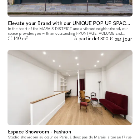
Elevate your Brand with our UNIQUE POP UP SPACE in PARIS Marais
In the heart of the MARAIS DISTRICT and a vibrant neighborhood, our
space provides you with an outstanding FRONTAGE, VOLUME and
2
à partir de
par jour
140
m
ARCHITECTURE. The location is very interesting as it is on a real sho
1 800 €
Espace Showroom - Fashion
Studio showroom au cœur de Paris, à deux pas du Marais, situé au 17 rue