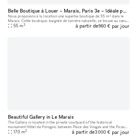
Belle Boutique à Louer – Marais, Paris 3e – Idéale pour Pop-Up Stores et Événements
Nous proposons à la location une superbe boutique de 55 m² dans le
Marais. Cette boutique, baignée de lumière naturelle, se trouve au cœur
2
à partir de
par jour
55
m
du Marais, un quartier très prisé et dynamique. Idéale pou
960 €
Beautiful Gallery in Le Marais
The Gallery is located in the private courtyard of the historical
monument Hôtel de Pologne, between Place des Vosges and the Picasso
2
à partir de
par jour
Museum. Facing the Perrotin Gallery within Hotel Vefour, the 170m
170
m
3 000 €