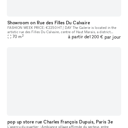
Showroom on Rue des Filles Du Calvaire
FASHION WEEK PRICE: €2250 HT / DAY The Galerie is located in the
artistic rue des Filles Du Calvaire​,​ centre of Haut Marais​,​ a district
2
à partir de
par jour
known for its art galleries and high end boutiques on Beaum
70
m
1 200 €
pop up store rue Charles François Dupuis, Paris 3e
L'aperçu du quartier : Ambiance village affirmée du secteur, entre