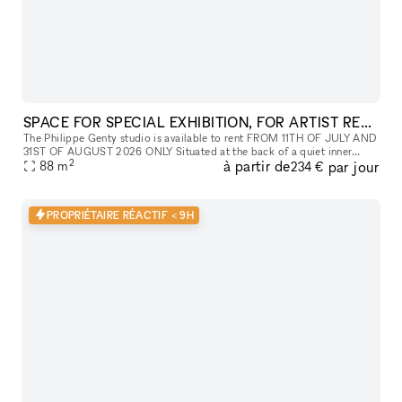
SPACE FOR SPECIAL EXHIBITION, FOR ARTIST RESIDENCY(REHEARSAL, SHOOTING PHOTO, MOOVIE), REHEARSALS, TEMPORARY STORAGE
The Philippe Genty studio is available to rent FROM 11TH OF JULY AND
31ST OF AUGUST 2026 ONLY Situated at the back of a quiet inner
2
à partir de
par jour
88
m
courtyard, this space of at least 88 m² is equipped with sound a
234 €
PROPRIÉTAIRE RÉACTIF < 9H