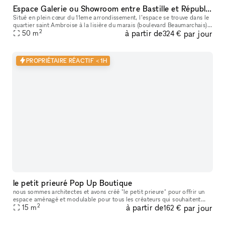
Espace Galerie ou Showroom entre Bastille et République
Situé en plein cœur du 11eme arrondissement, l’espace se trouve dans le
quartier saint Ambroise à la lisière du marais (boulevard Beaumarchais)
2
à partir de
par jour
et du quartier Rue saint Maur (espace des lumières et s
50
m
324 €
PROPRIÉTAIRE RÉACTIF < 1H
le petit prieuré Pop Up Boutique
nous sommes architectes et avons créé "le petit prieure" pour offrir un
espace aménagé et modulable pour tous les créateurs qui souhaitent
2
à partir de
par jour
présenter leur travaux ( designers, artistes, céramistes, ph
15
m
162 €