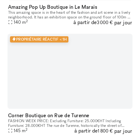
Amazing Pop Up Boutique in Le Marais
This amazing space is in the heart of the fashion and art scene in a lively
neighborhood. It has an exhibition space on the ground floor of 100m ²
2
à partir de
par jour
with an 8 meters long street side window overlooking
140
m
3 000 €
PROPRIÉTAIRE RÉACTIF < 1H
Corner Boutique on Rue de Turenne
FASHION WEEK PRICE: Excluding Furniture: 25.000€HT Including
Furniture: 28.000€HT The rue de Turenne​​,​​ historically the street of
2
à partir de
par jour
wholesalers​​,​​ has become over the years an emblematic and essen
145
m
1 800 €