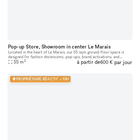
Pop-up Store, Showroom in center Le Marais
Located in the heart of Le Marais, our 55 sqm ground-floor space is
designed for fashion showrooms, pop-ups, brand activations, and
2
à partir de
par jour
creative retail experiences during Paris Fashion Week and beyond.
55
m
600 €
PROPRIÉTAIRE RÉACTIF < 10H