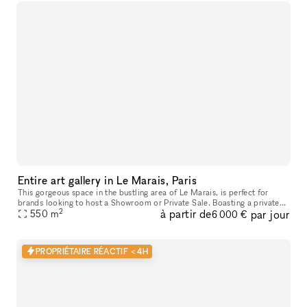
Entire art gallery in Le Marais, Paris
This gorgeous space in the bustling area of Le Marais, is perfect for
brands looking to host a Showroom or Private Sale. Boasting a private
2
à partir de
par jour
entrance that creates a well-lit ambiance. With a trendy m
550
m
6 000 €
PROPRIÉTAIRE RÉACTIF < 4H