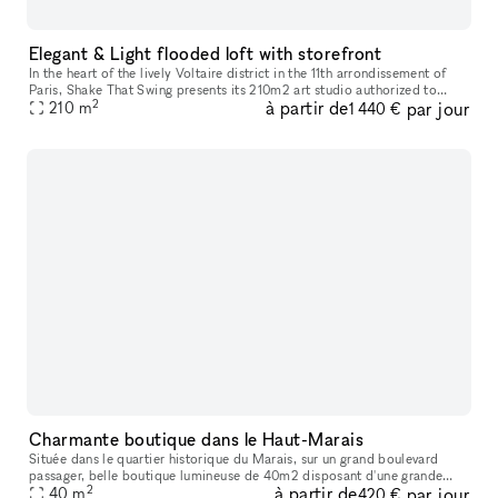
Elegant & Light flooded loft with storefront
In the heart of the lively Voltaire district in the 11th arrondissement of
Paris, Shake That Swing presents its 210m2 art studio authorized to
2
à partir de
par jour
receive the public (E.R.P french norm) It is in a light-
210
m
1 440 €
Charmante boutique dans le Haut-Marais
Située dans le quartier historique du Marais, sur un grand boulevard
passager, belle boutique lumineuse de 40m2 disposant d'une grande
2
à partir de
par jour
vitrine. Ideal pour les pop-up stores, les lancements de produit
40
m
420 €