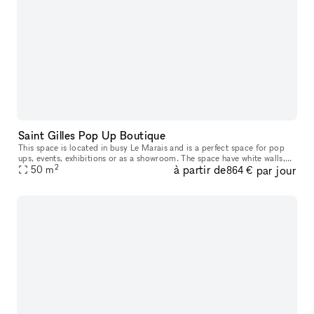
Saint Gilles Pop Up Boutique
This space is located in busy Le Marais and is a perfect space for pop
ups, events, exhibitions or as a showroom. The space have white walls,
2
à partir de
par jour
50
m
wooden flooring. Fashion week + high season prices: 7250
864 €