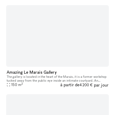
Amazing Le Marais Gallery
The gallery is located in the heart of the Marais, it is a former workshop
tucked away from the public eye inside an intimate courtyard. An
2
à partir de
par jour
atypical gallery that has known different historical perio
150
m
4 200 €