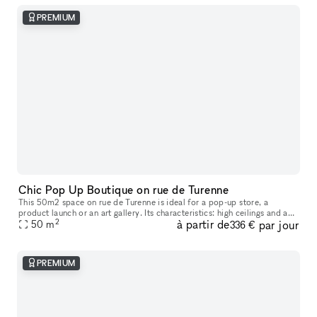
PREMIUM
Chic Pop Up Boutique on rue de Turenne
This 50m2 space on rue de Turenne is ideal for a pop-up store, a
product launch or an art gallery. Its characteristics: high ceilings and a
2
à partir de
par jour
window that opens entirely onto the street. Available for h
50
m
336 €
PREMIUM