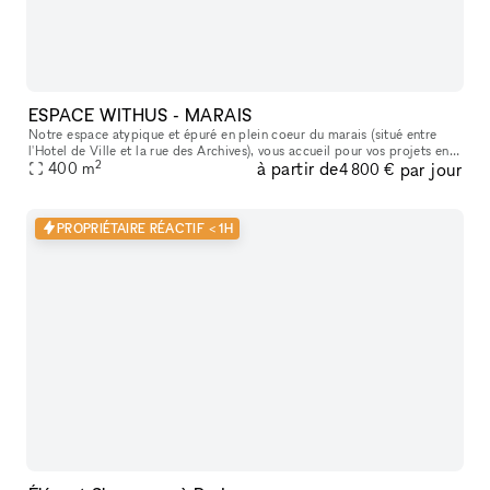
ESPACE WITHUS - MARAIS
Notre espace atypique et épuré en plein coeur du marais (situé entre
l'Hotel de Ville et la rue des Archives), vous accueil pour vos projets en
2
à partir de
par jour
tout genre : Shooting/tournage , défilé , showroom , pr
400
m
4 800 €
PROPRIÉTAIRE RÉACTIF < 1H