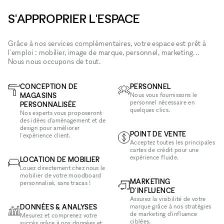
S'APPROPRIER L'ESPACE
Grâce à nos services complémentaires, votre espace est prêt à
l'emploi : mobilier, image de marque, personnel, marketing...
Nous nous occupons de tout.
CONCEPTION DE
PERSONNEL
MAGASINS
Nous vous fournissons le
personnel nécessaire en
PERSONNALISÉE
quelques clics.
Nos experts vous proposeront
des idées d'aménagement et de
design pour améliorer
POINT DE VENTE
l'expérience client.
Acceptez toutes les principales
cartes de crédit pour une
expérience fluide.
LOCATION DE MOBILIER
Louez directement chez nous le
mobilier de votre moodboard
MARKETING
personnalisé, sans tracas !
D'INFLUENCE
Assurez la visibilité de votre
DONNÉES & ANALYSES
marque grâce à nos stratégies
de marketing d'influence
Mesurez et comprenez votre
ciblées.
succès grâce à nos données et