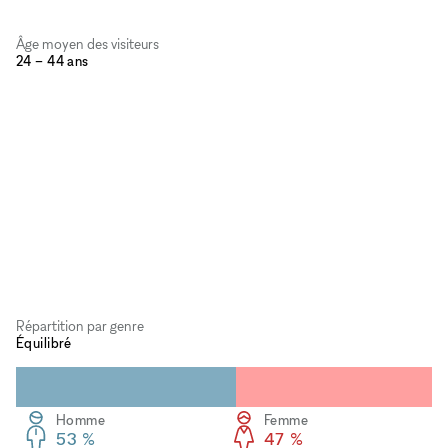
Âge moyen des visiteurs
24 – 44 ans
Répartition par genre
Équilibré
Homme
Femme
53 %
47 %