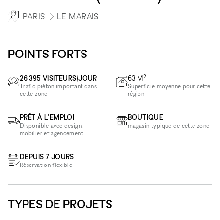
PARIS
LE MARAIS
POINTS FORTS
2
26 395 VISITEURS/JOUR
63
M
Trafic piéton important dans
Superficie moyenne pour cette
cette zone
région
PRÊT À L'EMPLOI
BOUTIQUE
Disponible avec design,
magasin typique de cette zone
mobilier et agencement
DEPUIS 7 JOURS
Réservation flexible
TYPES DE PROJETS