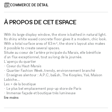
COMMERCE DE DÉTAIL
À PROPOS DE CET ESPACE
With its large display window, the store is bathed in natural light.
Its shiny white waxed concrete floor gives it a modern, chic look.
With a total surface area of 63 m², the store's layout also makes
it possible to create several spaces.
Située au coeur de l'artère principale du Marais, elle bénéficie
d'un flux exceptionnel, tout au long de la journée.
L'aperçu du quartier
• Coeur du Haut-Marais
• Quartier Fashion Week, trendy, environnement branché
• Enseignes alentour : A.P.C, ba&sh, The Kooples, Ysé, Maison
Labiche...
Les + de la boutique
• Le plus bel emplacement pop-up store de Paris
• Immense façade et boutique très lumineuse
lire moins