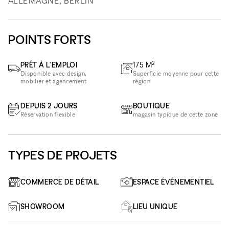
ALLEMAGNE, BERLIN
POINTS FORTS
2
PRÊT À L'EMPLOI
175
M
Disponible avec design,
Superficie moyenne pour cette
mobilier et agencement
région
DEPUIS 2 JOURS
BOUTIQUE
Réservation flexible
magasin typique de cette zone
TYPES DE PROJETS
COMMERCE DE DÉTAIL
ESPACE ÉVÉNEMENTIEL
SHOWROOM
LIEU UNIQUE