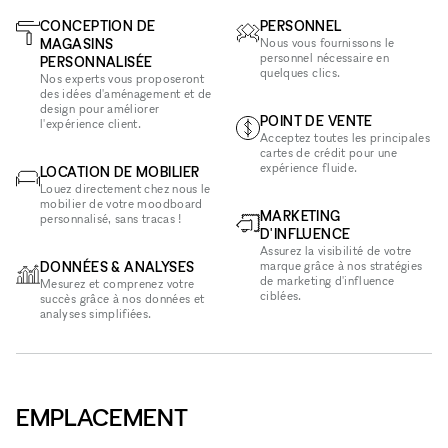
CONCEPTION DE
PERSONNEL
MAGASINS
Nous vous fournissons le
personnel nécessaire en
PERSONNALISÉE
quelques clics.
Nos experts vous proposeront
des idées d'aménagement et de
design pour améliorer
POINT DE VENTE
l'expérience client.
Acceptez toutes les principales
cartes de crédit pour une
expérience fluide.
LOCATION DE MOBILIER
Louez directement chez nous le
mobilier de votre moodboard
MARKETING
personnalisé, sans tracas !
D'INFLUENCE
Assurez la visibilité de votre
DONNÉES & ANALYSES
marque grâce à nos stratégies
de marketing d'influence
Mesurez et comprenez votre
ciblées.
succès grâce à nos données et
analyses simplifiées.
EMPLACEMENT