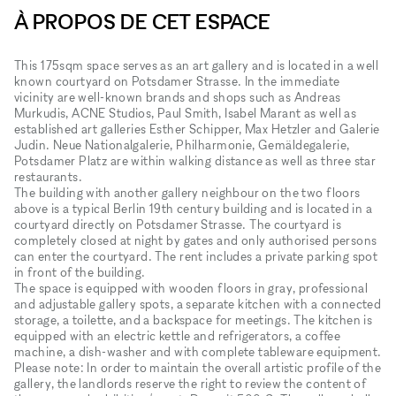
À PROPOS DE CET ESPACE
This 175sqm space serves as an art gallery and is located in a well
known courtyard on Potsdamer Strasse. In the immediate
vicinity are well-known brands and shops such as Andreas
Murkudis, ACNE Studios, Paul Smith, Isabel Marant as well as
established art galleries Esther Schipper, Max Hetzler and Galerie
Judin. Neue Nationalgalerie, Philharmonie, Gemäldegalerie,
Potsdamer Platz are within walking distance as well as three star
restaurants.
The building with another gallery neighbour on the two floors
above is a typical Berlin 19th century building and is located in a
courtyard directly on Potsdamer Strasse. The courtyard is
completely closed at night by gates and only authorised persons
can enter the courtyard. The rent includes a private parking spot
in front of the building.
The space is equipped with wooden floors in gray, professional
and adjustable gallery spots, a separate kitchen with a connected
storage, a toilette, and a backspace for meetings. The kitchen is
equipped with an electric kettle and refrigerators, a coffee
machine, a dish-washer and with complete tableware equipment.
Please note: In order to maintain the overall artistic profile of the
gallery​,​ the landlords reserve the right to review the content of