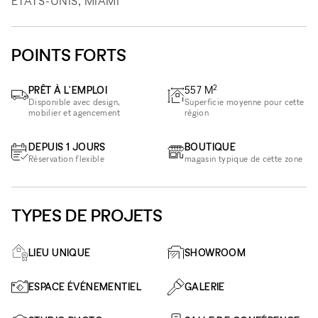
ÉTATS-UNIS, MIAMI
POINTS FORTS
2
PRÊT À L'EMPLOI
557
M
Disponible avec design,
Superficie moyenne pour cette
mobilier et agencement
région
DEPUIS 1 JOURS
BOUTIQUE
Réservation flexible
magasin typique de cette zone
TYPES DE PROJETS
LIEU UNIQUE
SHOWROOM
ESPACE ÉVÉNEMENTIEL
GALERIE