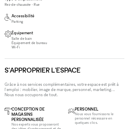
Rez-de-chaussée - Rue
Accessibilité
Parking
Équipement
Salle de bain
Équipement de bureau
Wi‑Fi
S'APPROPRIER L'ESPACE
Grâce à nos services complémentaires, votre espace est prêt à
l'emploi : mobilier, image de marque, personnel, marketing...
Nous nous occupons de tout.
CONCEPTION DE
PERSONNEL
MAGASINS
Nous vous fournissons le
personnel nécessaire en
PERSONNALISÉE
quelques clics.
Nos experts vous proposeront
des idées d'aménagement et de