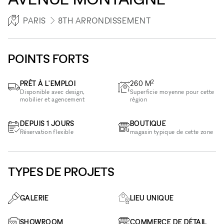
PARIS
8TH ARRONDISSEMENT
POINTS FORTS
2
PRÊT À L'EMPLOI
260
M
Disponible avec design,
Superficie moyenne pour cette
mobilier et agencement
région
DEPUIS 1 JOURS
BOUTIQUE
Réservation flexible
magasin typique de cette zone
TYPES DE PROJETS
GALERIE
LIEU UNIQUE
SHOWROOM
COMMERCE DE DÉTAIL