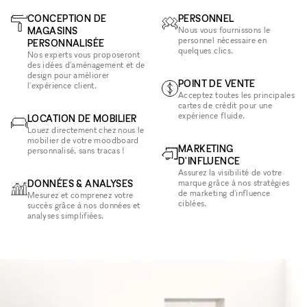
CONCEPTION DE
PERSONNEL
MAGASINS
Nous vous fournissons le
personnel nécessaire en
PERSONNALISÉE
quelques clics.
Nos experts vous proposeront
des idées d'aménagement et de
design pour améliorer
POINT DE VENTE
l'expérience client.
Acceptez toutes les principales
cartes de crédit pour une
expérience fluide.
LOCATION DE MOBILIER
Louez directement chez nous le
mobilier de votre moodboard
MARKETING
personnalisé, sans tracas !
D'INFLUENCE
Assurez la visibilité de votre
DONNÉES & ANALYSES
marque grâce à nos stratégies
de marketing d'influence
Mesurez et comprenez votre
ciblées.
succès grâce à nos données et
analyses simplifiées.