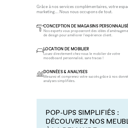
Grâce à nos services complémentaires, votre espace
marketing... Nous nous occupons de tout.
CONCEPTION DE MAGASINS PERSONNALIS
Nos experts vous proposeront des idées d'aménageme
de design pour améliorer l'expérience client.
LOCATION DE MOBILIER
Louez directement chez nous le mobilier de votre
moodboard personnalisé, sans tracas !
DONNÉES & ANALYSES
Mesurez et comprenez votre succès grâce à nos donné
analyses simplifiées.
POP-UPS SIMPLIFIÉS :
DÉCOUVREZ NOS MEUB