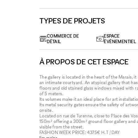
TYPES DE PROJETS
COMMERCE DE
ESPACE
DÉTAIL
ÉVÉNEMENTIEL
À PROPOS DE CET ESPACE
The gallery is located in the heart of the Marais, 
an intimate courtyard. An atypical gallery that ha
floors and old stained glass windows mixed with ra
of 5 meters.
Its volumes make it an ideal place for art installa
Its metal security gates ensure the safety of artw
onsite.
Located on rue de Turenne, close to Place des Vos
150m² offering a 300m² ground floor gallery and 
visible from the street.
FASHION WEEK PRICE: 4375€ H.T / DAY
lire moins