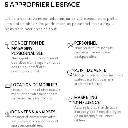
S'APPROPRIER L'ESPACE
Grâce à nos services complémentaires, votre espace est prêt à
l'emploi : mobilier, image de marque, personnel, marketing...
Nous nous occupons de tout.
CONCEPTION DE
PERSONNEL
MAGASINS
Nous vous fournissons le
personnel nécessaire en
PERSONNALISÉE
quelques clics.
Nos experts vous proposeront
des idées d'aménagement et de
design pour améliorer
POINT DE VENTE
l'expérience client.
Acceptez toutes les principales
cartes de crédit pour une
expérience fluide.
LOCATION DE MOBILIER
Louez directement chez nous le
mobilier de votre moodboard
MARKETING
personnalisé, sans tracas !
D'INFLUENCE
Assurez la visibilité de votre
DONNÉES & ANALYSES
marque grâce à nos stratégies
de marketing d'influence
Mesurez et comprenez votre
ciblées.
succès grâce à nos données et
analyses simplifiées.