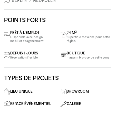
BERLIN
NEUKÖLLN
POINTS FORTS
2
PRÊT À L'EMPLOI
24
M
Disponible avec design,
Superficie moyenne pour cette
mobilier et agencement
région
DEPUIS 1 JOURS
BOUTIQUE
Réservation flexible
magasin typique de cette zone
TYPES DE PROJETS
LIEU UNIQUE
SHOWROOM
ESPACE ÉVÉNEMENTIEL
GALERIE