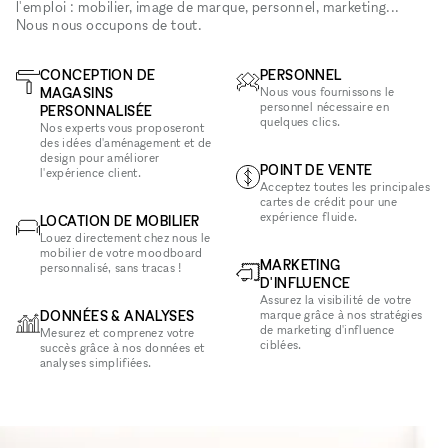
l'emploi : mobilier, image de marque, personnel, marketing...
Nous nous occupons de tout.
CONCEPTION DE
PERSONNEL
MAGASINS
Nous vous fournissons le
personnel nécessaire en
PERSONNALISÉE
quelques clics.
Nos experts vous proposeront
des idées d'aménagement et de
design pour améliorer
POINT DE VENTE
l'expérience client.
Acceptez toutes les principales
cartes de crédit pour une
expérience fluide.
LOCATION DE MOBILIER
Louez directement chez nous le
mobilier de votre moodboard
MARKETING
personnalisé, sans tracas !
D'INFLUENCE
Assurez la visibilité de votre
DONNÉES & ANALYSES
marque grâce à nos stratégies
de marketing d'influence
Mesurez et comprenez votre
ciblées.
succès grâce à nos données et
analyses simplifiées.