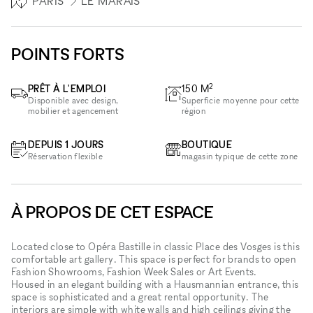
PARIS
LE MARAIS
POINTS FORTS
2
PRÊT À L'EMPLOI
150
M
Disponible avec design,
Superficie moyenne pour cette
mobilier et agencement
région
DEPUIS 1 JOURS
BOUTIQUE
Réservation flexible
magasin typique de cette zone
À PROPOS DE CET ESPACE
Located close to Opéra Bastille in classic Place des Vosges is this
comfortable art gallery. This space is perfect for brands to open
Fashion Showrooms, Fashion Week Sales or Art Events.
Housed in an elegant building with a Hausmannian entrance, this
space is sophisticated and a great rental opportunity. The
interiors are simple with white walls and high ceilings giving the