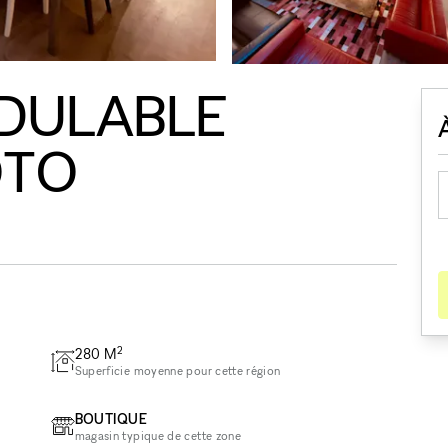
ODULABLE
OTO
2
280
M
Superficie moyenne pour cette région
BOUTIQUE
magasin typique de cette zone