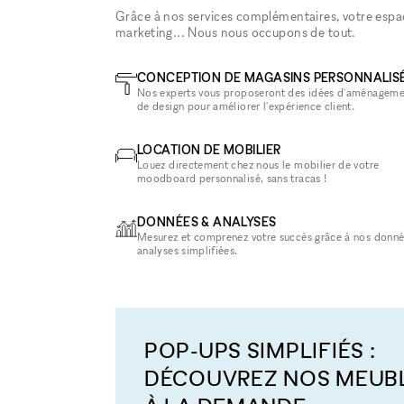
Grâce à nos services complémentaires, votre espace
marketing... Nous nous occupons de tout.
CONCEPTION DE MAGASINS PERSONNALIS
Nos experts vous proposeront des idées d'aménageme
de design pour améliorer l'expérience client.
LOCATION DE MOBILIER
Louez directement chez nous le mobilier de votre
moodboard personnalisé, sans tracas !
DONNÉES & ANALYSES
Mesurez et comprenez votre succès grâce à nos donné
analyses simplifiées.
POP-UPS SIMPLIFIÉS :
DÉCOUVREZ NOS MEUB