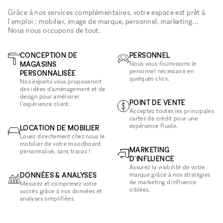
Grâce à nos services complémentaires, votre espace est prêt à
l'emploi : mobilier, image de marque, personnel, marketing...
Nous nous occupons de tout.
CONCEPTION DE
PERSONNEL
MAGASINS
Nous vous fournissons le
personnel nécessaire en
PERSONNALISÉE
quelques clics.
Nos experts vous proposeront
des idées d'aménagement et de
design pour améliorer
POINT DE VENTE
l'expérience client.
Acceptez toutes les principales
cartes de crédit pour une
expérience fluide.
LOCATION DE MOBILIER
Louez directement chez nous le
mobilier de votre moodboard
MARKETING
personnalisé, sans tracas !
D'INFLUENCE
Assurez la visibilité de votre
DONNÉES & ANALYSES
marque grâce à nos stratégies
de marketing d'influence
Mesurez et comprenez votre
ciblées.
succès grâce à nos données et
analyses simplifiées.