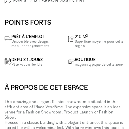
PARIS
1ST ARRONDISSEMENT
POINTS FORTS
2
PRÊT À L'EMPLOI
210
M
Disponible avec design,
Superficie moyenne pour cette
mobilier et agencement
région
DEPUIS 1 JOURS
BOUTIQUE
Réservation flexible
magasin typique de cette zone
À PROPOS DE CET ESPACE
This amazing and elegant fashion showroom is situated in the
affluent area of Place Vendôme. The expansive space is an ideal
venue for a Fashion Showroom, Product Launch or Fashion
Show.
Housed in a classic building with a elegant entrance, this space is
incredible with a welcoming feel. With large windows this space is