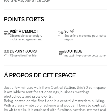
PAYS-BAS, AMSTERDAM
POINTS FORTS
2
PRÊT À L'EMPLOI
90
M
Disponible avec design,
Superficie moyenne pour cette
mobilier et agencement
région
DEPUIS 1 JOURS
BOUTIQUE
Réservation flexible
magasin typique de cette zone
À PROPOS DE CET ESPACE
Just a few minutes walk from Central Station, this 90 sqm space
is available to rent for art openings, business meetings,
photoshoots and press events.
Being located on the first floor in a central Amsterdam building.
With a classy white color scheme and wooden floors to contrast
its white walls. It is equipped with furniture, heating, internet and