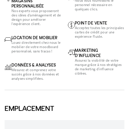
MAGASINS
Nous vous fournissons le
personnel nécessaire en
PERSONNALISÉE
quelques clics.
Nos experts vous proposeront
des idées d'aménagement et de
design pour améliorer
POINT DE VENTE
l'expérience client.
Acceptez toutes les principales
cartes de crédit pour une
expérience fluide.
LOCATION DE MOBILIER
Louez directement chez nous le
mobilier de votre moodboard
MARKETING
personnalisé, sans tracas !
D'INFLUENCE
Assurez la visibilité de votre
DONNÉES & ANALYSES
marque grâce à nos stratégies
de marketing d'influence
Mesurez et comprenez votre
ciblées.
succès grâce à nos données et
analyses simplifiées.
EMPLACEMENT