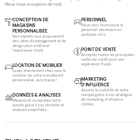
Nous nous occupons de tout.
CONCEPTION DE
PERSONNEL
MAGASINS
Nous vous fournissons le
personnel nécessaire en
PERSONNALISÉE
quelques clics.
Nos experts vous proposeront
des idées d'aménagement et de
design pour améliorer
POINT DE VENTE
l'expérience client.
Acceptez toutes les principales
cartes de crédit pour une
expérience fluide.
LOCATION DE MOBILIER
Louez directement chez nous le
mobilier de votre moodboard
MARKETING
personnalisé, sans tracas !
D'INFLUENCE
Assurez la visibilité de votre
DONNÉES & ANALYSES
marque grâce à nos stratégies
de marketing d'influence
Mesurez et comprenez votre
ciblées.
succès grâce à nos données et
analyses simplifiées.