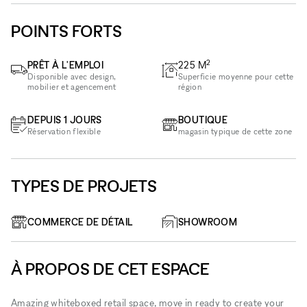
POINTS FORTS
2
PRÊT À L'EMPLOI
225
M
Disponible avec design,
Superficie moyenne pour cette
mobilier et agencement
région
DEPUIS 1 JOURS
BOUTIQUE
Réservation flexible
magasin typique de cette zone
TYPES DE PROJETS
COMMERCE DE DÉTAIL
SHOWROOM
À PROPOS DE CET ESPACE
Amazing whiteboxed retail space, move in ready to create your