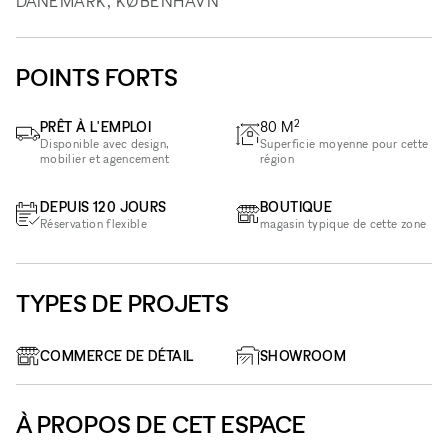
DANEMARK, KØBENHAVN
POINTS FORTS
2
PRÊT À L'EMPLOI
80
M
Disponible avec design,
Superficie moyenne pour cette
mobilier et agencement
région
DEPUIS 120 JOURS
BOUTIQUE
Réservation flexible
magasin typique de cette zone
TYPES DE PROJETS
COMMERCE DE DÉTAIL
SHOWROOM
À PROPOS DE CET ESPACE