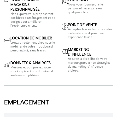
MAGASINS
Nous vous fournissons le
personnel nécessaire en
PERSONNALISÉE
quelques clics.
Nos experts vous proposeront
des idées d'aménagement et de
design pour améliorer
POINT DE VENTE
l'expérience client.
Acceptez toutes les principales
cartes de crédit pour une
expérience fluide.
LOCATION DE MOBILIER
Louez directement chez nous le
mobilier de votre moodboard
MARKETING
personnalisé, sans tracas !
D'INFLUENCE
Assurez la visibilité de votre
DONNÉES & ANALYSES
marque grâce à nos stratégies
de marketing d'influence
Mesurez et comprenez votre
ciblées.
succès grâce à nos données et
analyses simplifiées.
EMPLACEMENT