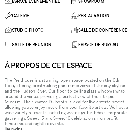
ESPACE ÉVÉNEMENTIEL
SHOWROOM
GALERIE
RESTAURATION
STUDIO PHOTO
SALLE DE CONFÉRENCE
SALLE DE RÉUNION
ESPACE DE BUREAU
À PROPOS DE CET ESPACE
The Penthouse is a stunning, open space located on the 6th
floor, offering breathtaking panoramic views of the city skyline
and the Hudson River. Our floor-to-ceiling glass windows wrap
around the venue, providing a perfect view of the Intrepid
Museum. The elevated DJ booth is ideal for live entertainment,
allowing you to enjoy music from your favorite artists. We host a
wide variety of events, including weddings, birthdays, corporate
gatherings, Sweet 15 and Sweet 16 celebrations, non-profit
functions, and nightlife events.
lire moins