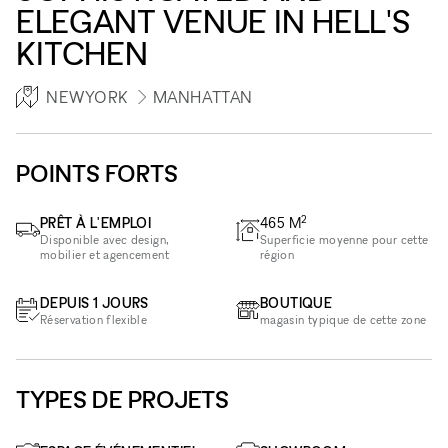
ELEGANT VENUE IN HELL'S
KITCHEN
NEWYORK
MANHATTAN
POINTS FORTS
2
PRÊT À L'EMPLOI
465
M
Disponible avec design,
Superficie moyenne pour cette
mobilier et agencement
région
DEPUIS 1 JOURS
BOUTIQUE
Réservation flexible
magasin typique de cette zone
TYPES DE PROJETS