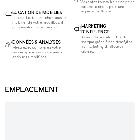
Acceptez toutes les principales
cartes de crédit pour une
expérience fluide.
LOCATION DE MOBILIER
Louez directement chez nous le
mobilier de votre moodboard
MARKETING
personnalisé, sans tracas !
D'INFLUENCE
Assurez la visibilité de votre
DONNÉES & ANALYSES
marque grâce à nos stratégies
de marketing d'influence
Mesurez et comprenez votre
ciblées.
succès grâce à nos données et
analyses simplifiées.
EMPLACEMENT