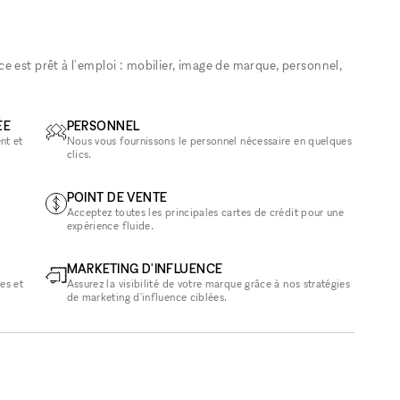
 est prêt à l'emploi : mobilier, image de marque, personnel,
ÉE
PERSONNEL
nt et
Nous vous fournissons le personnel nécessaire en quelques
clics.
POINT DE VENTE
Acceptez toutes les principales cartes de crédit pour une
expérience fluide.
MARKETING D'INFLUENCE
es et
Assurez la visibilité de votre marque grâce à nos stratégies
de marketing d'influence ciblées.