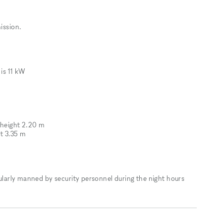
ission.
 is 11 kW
 height 2.20 m
ht 3.35 m
egularly manned by security personnel during the night hours