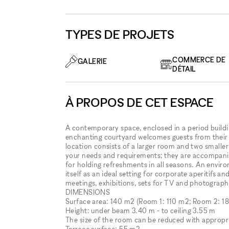
TYPES DE PROJETS
COMMERCE DE
GALERIE
DÉTAIL
À PROPOS DE CET ESPACE
A contemporary space, enclosed in a period buildi
enchanting courtyard welcomes guests from their arr
location consists of a larger room and two smaller 
your needs and requirements; they are accompanied
for holding refreshments in all seasons. An environ
itself as an ideal setting for corporate aperitifs 
meetings, exhibitions, sets for TV and photographi
DIMENSIONS
Surface area: 140 m2 (Room 1: 110 m2; Room 2: 1
Height: under beam 3.40 m - to ceiling 3.55 m
The size of the room can be reduced with appropr
Terrace surface: 55 m2