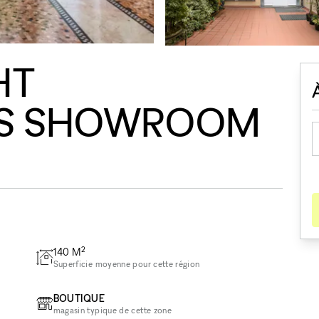
HT
S SHOWROOM
2
140
M
Superficie moyenne pour cette région
BOUTIQUE
magasin typique de cette zone