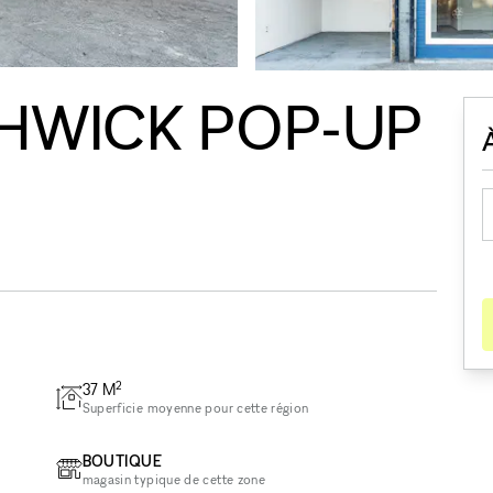
HWICK POP-UP
2
37
M
Superficie moyenne pour cette région
BOUTIQUE
magasin typique de cette zone