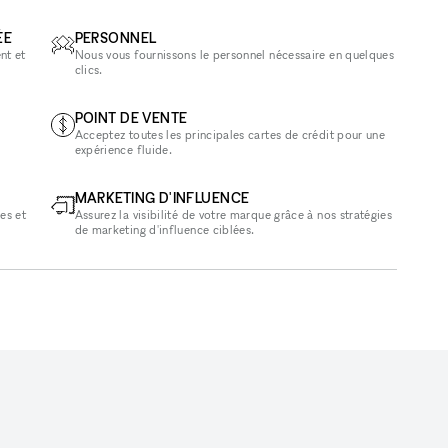
ÉE
PERSONNEL
nt et
Nous vous fournissons le personnel nécessaire en quelques
clics.
POINT DE VENTE
Acceptez toutes les principales cartes de crédit pour une
expérience fluide.
MARKETING D'INFLUENCE
es et
Assurez la visibilité de votre marque grâce à nos stratégies
de marketing d'influence ciblées.